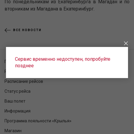
По понедельникам из Екатеринбурга в Магадан и по
вторникам из Магадана в Екатеринбург.
ВСЕ НОВОСТИ
Сервис временно недоступен, попробуйте
Проверка заказа
позднее
Регистрация на рейс
Расписание рейсов
Статус рейса
Ваш полет
Информация
Программа лояльности «Крылья»
Магазин