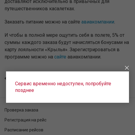
доставляют исключительно в привычных для
путешественников касалетках.
Заказать питание можно на сайте
авиакомпании
.
И чтобы в полной мере ощутить себя в полете, 5% от
суммы каждого заказа будут начисляться бонусами на
карту лояльности «Крылья». Зарегистрироваться в
программе можно на
сайте
авиакомпании.
ВСЕ НОВОСТИ
Сервис временно недоступен, попробуйте
позднее
Проверка заказа
Регистрация на рейс
Расписание рейсов