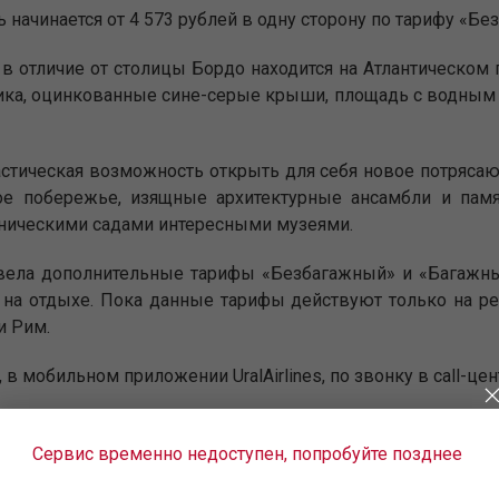
 начинается от 4 573 рублей в одну сторону по тарифу «Бе
в отличие от столицы Бордо находится на Атлантическом
ника, оцинкованные сине-серые крыши, площадь с водным
астическая возможность открыть для себя новое потряса
ное побережье, изящные архитектурные ансамбли и пам
ническими садами интересными музеями.
ввела дополнительные тарифы «Безбагажный» и «Багажны
ь на отдыхе. Пока данные тарифы действуют только на р
и Рим.
, в мобильном приложении UralAirlines, по звонку в call-це
Сервис временно недоступен, попробуйте позднее