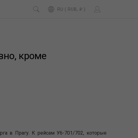
RU ( RUB, ₽ )
вно, кроме
рга в Прагу. К рейсам У6-701/702, которые