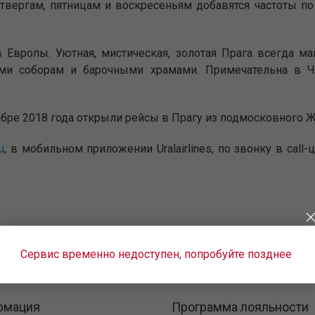
твергам, пятницам и воскресеньям добавятся частоты по 
 Европы. Уютная, мистическая, золотая Прага всегда ма
ми соборам и барочными храмами. Примечательна в Че
абре 2018 года открыли рейсы в Прагу из подмосковного 
ru
, в мобильном приложении Uralairlines, по звонку в call
Сервис временно недоступен, попробуйте позднее
рмация
Программа лояльности