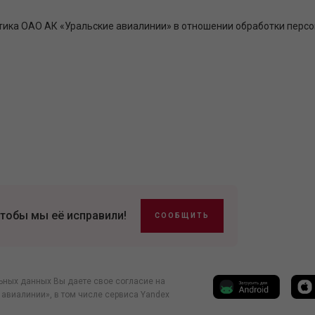
тика ОАО АК «Уральские авиалинии» в отношении обработки перс
тобы мы её исправили!
СООБЩИТЬ
ьных данных Вы даете свое согласие на
 авиалинии», в том числе
сервиса Yandex