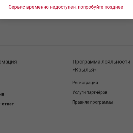
Сервис временно недоступен, попробуйте позднее
рмация
Программа лояльности
«Крылья»
Регистрация
Услуги партнёров
ии
Правила программы
-ответ