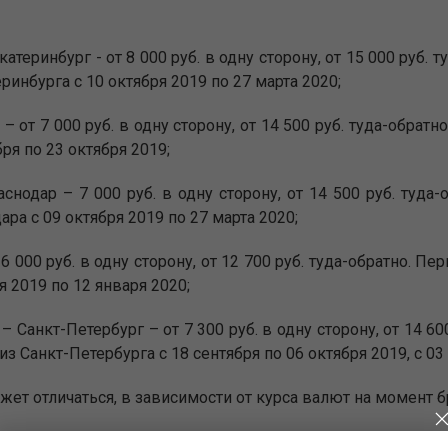
атеринбург - от 8 000 руб. в одну сторону, от 15 000 руб.
еринбурга с 10 октября 2019 по 27 марта 2020;
 от 7 000 руб. в одну сторону, от 14 500 руб. туда-обратн
бря по 23 октября 2019;
снодар – 7 000 руб. в одну сторону, от 14 500 руб. туда
ара с 09 октября 2019 по 27 марта 2020;
6 000 руб. в одну сторону, от 12 700 руб. туда-обратно. П
я 2019 по 12 января 2020;
 Санкт-Петербург – от 7 300 руб. в одну сторону, от 14 60
из Санкт-Петербурга с 18 сентября по 06 октября 2019, с 03
ожет отличаться, в зависимости от курса валют на момент 
.com, в мобильном приложении Uralairlines, по звонку в