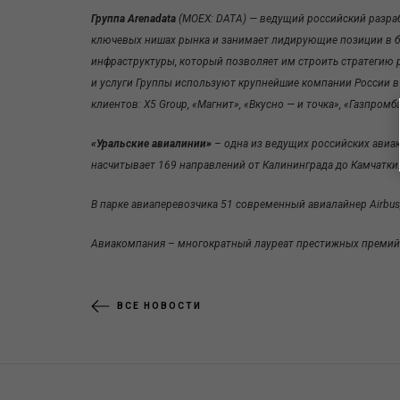
Группа Arenadata
(MOEX: DATA) — ведущий российский разраб
ключевых нишах рынка и занимает лидирующие позиции в бо
инфраструктуры, который позволяет им строить стратегию
и услуги Группы используют крупнейшие компании России в 
клиентов: X5 Group, «Магнит», «Вкусно — и точка», «Газпромб
«Уральские авиалинии»
– одна из ведущих российских авиа
насчитывает 169 направлений от Калининграда до Камчатки
В парке авиаперевозчика 51 современный авиалайнер Airbus, и
Авиакомпания – многократный лауреат престижных премий: Кр
ВСЕ НОВОСТИ