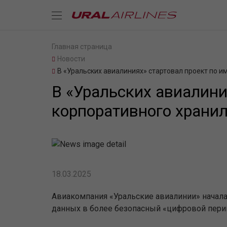
Главная страница
Новости
В «Уральских авиалиниях» стартовал проект по
В «Уральских авиалин
корпоративного храни
18.03.2025
Авиакомпания
«Уральские авиалинии» начал
данных в более безопасный
«
цифровой пери