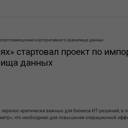
 импортозамещению корпоративного хранилища данных
иях» стартовал проект по имп
лища данных
а перенос
критически важных для бизнеса ИТ-решений
, в
п
метр
», что необходимо
для повышения операционной эффе