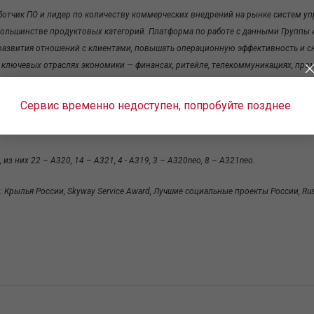
отчик ПО и лидер по количеству коммерческих внедрений на рынке систем упр
льшинстве продуктовых категорий. Платформа по работе с данными Группы A
 развития отношений с клиентами, повышать операционную эффективность и с
ключевых отраслях экономики — финансах, ритейле, телекоммуникациях, пром
анк», «Зарубежнефть» и многие другие.
Сервис временно недоступен, попробуйте позднее
компаний по объему пассажирских перевозок. По итогам 2024 года авиакомпан
.
з них 22 – А320, 14 – А321, 4 - А319, 3 – A320neo, 8 – A321neo.
ылья России, Skyway Service Award, Лучшие социальные проекты России, Russi