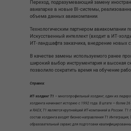
Переход, подразумевающий замену иностра
авиапарке в новые
BI
-системы, реализованн
объема данных авиакомпании.
Технологическим партнером
авиакомпании
п
Искусственный интеллект (входит в ИТ-холди
ИТ-ландшафта заказчика, внедрение новых си
В качестве замены используемого ранее
про
широкий выбор инструментария и высокая ско
позволило сократить время на обучение рабо
Справка:
ИТ-холдинг Т1
– многопрофильный холдинг, один из лидеро
холдинга начинают историю с 1992 года. В штате — более 26
и RAEX, Т1 является крупнейшей ИТ-компанией в России. Т1
состав холдинга входят бизнес-направления Т1 Интеграция, 
образовательный сервис для подготовки квалифицированн