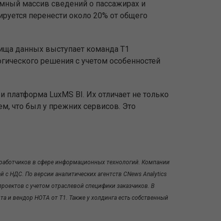
омный массив сведений о пассажирах и
ируется перенести около 20% от общего
ища данных выступает команда Т1
огического решения с учетом особенностей
 и
платформа
LuxMS BI. Их отличает не только
м, что был у прежних сервисов. Это
зработчиков в сфере информационных технологий. Компании
й с НДС. По версии аналитических агентств CNews Analytics
проектов с учетом отраслевой специфики заказчиков. В
та и вендор НОТА от Т1. Также у холдинга есть собственный