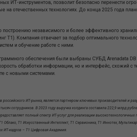
нных ИТ-инструментов
,
позволит безопасно перенести огр
ые на отечественных технологиях.
До
конца 2025 года
план
о построению независимого и более эффективного хранил
нг Т1)
.
Компания отвечает за подбор оптимального технол
стем и обучение работе с ними.
граммного обеспечения
были выбраны
СУБД
Arena
d
ata DB
рость обработки информации, но и интерфейс, схожий с те
те с новыми системами.
в российского ИТ-рынка, является партнером ключевых производителей и ра
 тысяч сотрудников. В 2023 году выручка холдинга составила 222,9 млрд рубле
 предоставляет полный спектр ИТ-услуг для реализации высокотехнологичных 
Т1 Облако, Т1 Искусственный Интеллект, Т1 Сервионика, Т1 Иннотех, Мультикар
ых ИТ-кадров – Т1 Цифровая Академия.