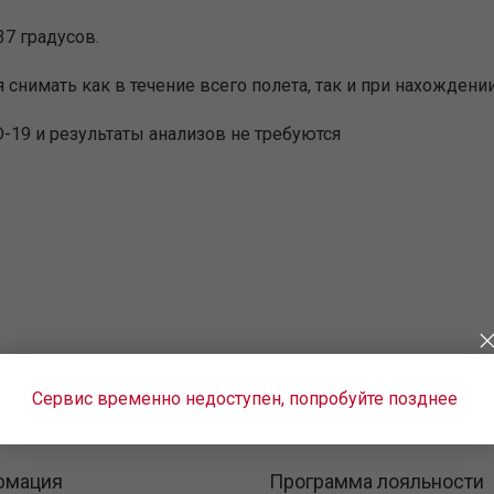
7 градусов.
нимать как в течение всего полета, так и при нахождении
D-19 и результаты анализов не требуются
Сервис временно недоступен, попробуйте позднее
рмация
Программа лояльности