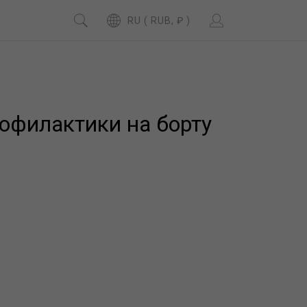
RU ( RUB, ₽ )
офилактики на борту