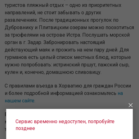
туристов пляжный отдых – одно из приоритетных
направлений, не стоит забывать о других
развлечениях. После традиционных прогулок по
Дубровнику и Плитвицким озерам можно поохотиться
за трюфелями на острове Истра. Послушать морской
орган в г. Задар. Забронировать настоящий
действующий маяк и прожить на нем пару дней. Для
гурманов есть целый список местных блюд, которые
нужно попробовать: истринский пршут, пажский сыр,
кулен и, конечно, домашнюю сливовицу.
С правилами въезда в Хорватию для граждан России
и более подробной информацией ознакомьтесь
на
нашем сайте.
Билеты уже в продаже на сайте uralairlines.ru, в
Сервис временно недоступен, попробуйте
мобильном приложении UralAirlines, в авиакассах и по
позднее
телефону call-центра авиакомпании 8-800-7700-262.