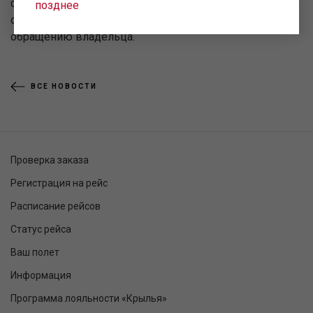
сертификату на третьих лиц по письменному согласию
позднее
от владельца сертификата, либо по личному
обращению владельца.
ВСЕ НОВОСТИ
Проверка заказа
Регистрация на рейс
Расписание рейсов
Статус рейса
Ваш полет
Информация
Программа лояльности «Крылья»