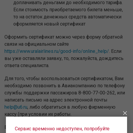
доплачивать деньгами до необходимого тарифа.
Если стоимость приобретаемого билета меньше,
то на остаток денежных средств автоматически
оформляется новый сертификат
Оформить сертификат можно через форму обратной
связи на официальном сайте
https://www.uralairlines.ru/good-info/online_help/
. Если
вы уже оставляли заявку, то, пожалуйста, дождитесь
ответа специалиста.
Для того, чтобы воспользоваться сертификатом, Вам
необходимо позвонить в Авиакомпанию по телефону
службы поддержки пассажиров 8-800-77-00-262, или
написать письмо на адрес электронной почты
help@u6.ru
, либо обратиться в любую фирменную
кассу (при условии их работы.
Вы также можете оформить билет или услугу по
Сервис временно недоступен, попробуйте