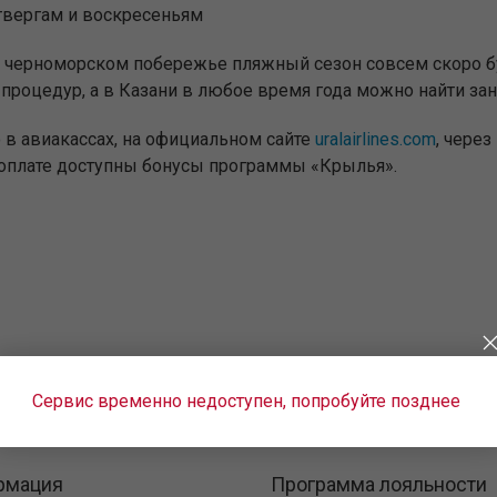
етвергам и воскресеньям
На черноморском побережье пляжный сезон совсем скоро б
роцедур, а в Казани в любое время года можно найти зан
 в авиакассах, на официальном сайте
uralairlines.com
, чере
 к оплате доступны бонусы программы «Крылья».
Сервис временно недоступен, попробуйте позднее
рмация
Программа лояльности