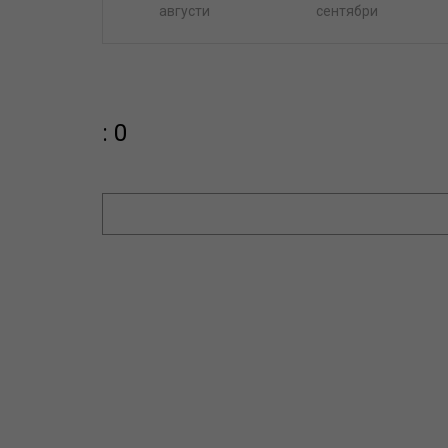
августи
сентябри
: 0