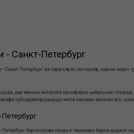
и - Санкт-Петербург
 - Санкт-Петербург ва парвозҳо бо интиқолҳо, шакли зерро ҷ
шуда, дар менюи интихоби мусофирон қайдкунак гузоред в
бо тарифи субсидиякардашуда чипта харидан мумкин аст, ш
т-Петербург
Петербург барои рӯзҳои оянда ё тақвимро барои дидани ҷад