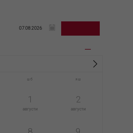
шб
яш
1
2
августи
августи
8
9