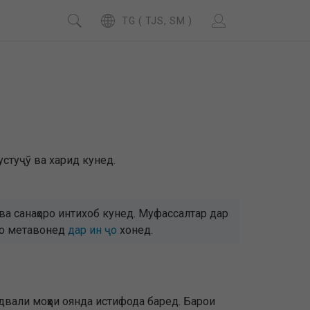
TG ( TJS, SM )
устуҷӯ ва харид кунед.
а санаҳоро интихоб кунед. Муфассалтар дар
умо метавонед
дар ин ҷо
хонед.
вали моҳҳои оянда истифода баред. Барои