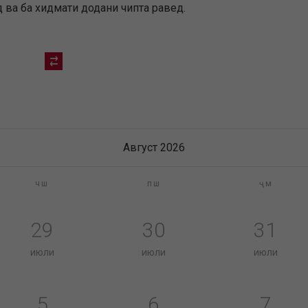
 ва ба хидмати додани чипта равед.
Август 2026
чш
пш
ҷм
29
30
31
июли
июли
июли
5
6
7