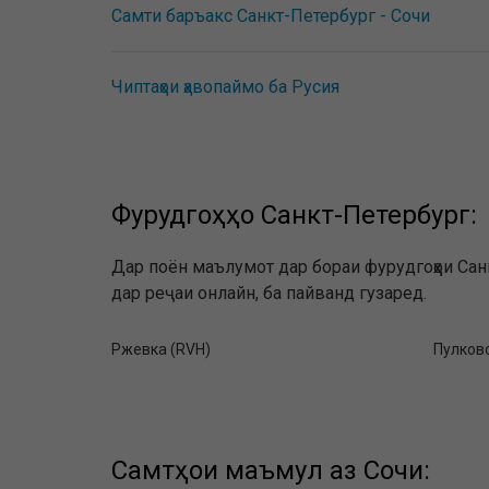
Самти баръакс Санкт-Петербург - Сочи
Чиптаҳои ҳавопаймо ба Русия
Фурудгоҳҳо Санкт-Петербург:
Дар поён маълумот дар бораи фурудгоҳҳои Са
дар реҷаи онлайн, ба пайванд гузаред.
Ржевка (RVH)
Пулково
Самтҳои маъмул аз Сочи: