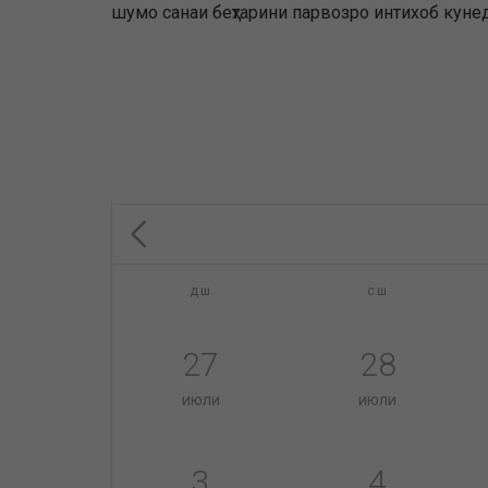
шумо санаи беҳтарини парвозро интихоб кунед
дш
сш
27
28
июли
июли
3
4