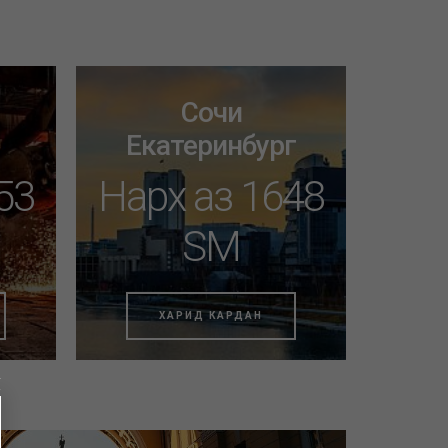
Сочи
Екатеринбург
53
Нарх аз 1648
SM
ХАРИД КАРДАН