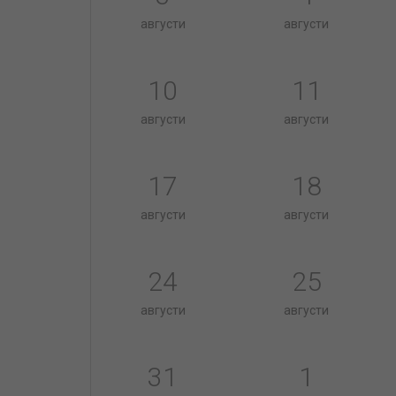
августи
августи
10
11
августи
августи
17
18
августи
августи
24
25
августи
августи
31
1