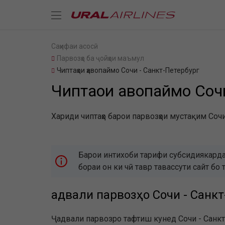
Саҳифаи асосӣ
Парвозҳо ба ҷойҳои маъмул
Чиптаҳои ҳавопаймо Сочи - Санкт-Петербург
Чиптаҳои ҳавопаймо Соч
Хариди чиптаҳо барои парвозҳои мустақим Сочи
Барои интихоби тарифи субсидиякарда
бораи он ки чӣ тавр тавассути сайт 
Ҷадвали парвозҳо Сочи - Санк
Ҷадвали парвозро тафтиш кунед Сочи - Санкт-