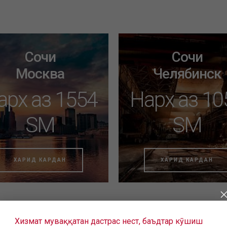
Сочи
Сочи
Москва
Челябинск
арх аз 1554
Нарх аз 10
SM
SM
ХАРИД КАРДАН
ХАРИД КАРДАН
Хизмат муваққатан дастрас нест, баъдтар кӯшиш
г, но ещё не нашли