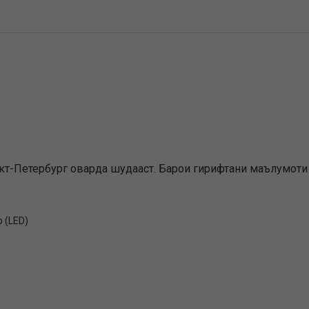
нкт-Петербург оварда шудааст. Барои гирифтани маълумоти 
 (LED)