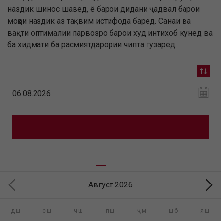
наздик шинос шавед, ё барои дидани ҷадвал барои
моҳҳои наздик аз тақвим истифода баред. Санаи ва
вақти оптималии парвозро барои худ интихоб кунед ва
ба хидмати ба расмиятдарории чипта гузаред.
Август 2026
дш
сш
чш
пш
ҷм
шб
яш