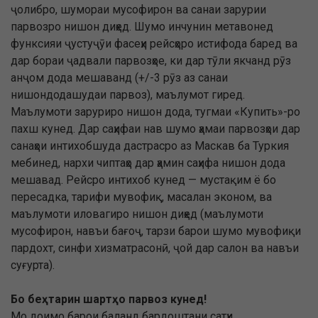
ҷолибро, шумораи мусофирон ва санаи зарурии
парвозро нишон диҳед. Шумо инчунин метавонед
функсияи ҷустуҷӯи фасеҳи рейсҳоро истифода баред ва
дар бораи ҷадвали парвозҳое, ки дар тӯли якчанд рӯз
анҷом дода мешаванд (+/-3 рӯз аз санаи
нишондодашудаи парвоз), маълумот гиред.
Маълумоти заруриро нишон дода, тугмаи «Купить»-ро
пахш кунед. Дар саҳифаи нав шумо ҳамаи парвозҳои дар
санаҳои интихобшуда дастрасро аз Маскав ба Туркия
мебинед, нархи чиптаҳо дар ҳамин саҳифа нишон дода
мешавад. Рейсро интихоб кунед — мустақим ё бо
пересадка, тарифи мувофиқ, масалан эконом, ва
маълумоти иловагиро нишон диҳед (маълумоти
мусофирон, навъи бағоҷ, тарзи барои шумо мувофиқи
пардохт, синфи хизматрасонӣ, ҷой дар салон ва навъи
суғурта).
Бо беҳтарин шартҳо парвоз кунед!
Мо доимо барои баланд бардоштани сатҳи