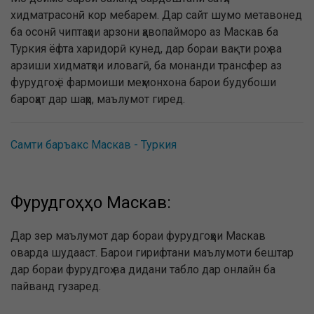
хидматрасонӣ кор мебарем. Дар сайт шумо метавонед
ба осонӣ чиптаҳои арзони ҳавопайморо аз Маскав ба
Туркия ёфта харидорӣ кунед, дар бораи вақти роҳ ва
арзиши хидматҳои иловагӣ, ба монанди трансфер аз
фурудгоҳ ё фармоиши меҳмонхона барои будубоши
бароҳат дар шаҳр, маълумот гиред.
Самти баръакс Маскав - Туркия
Фурудгоҳҳо Маскав:
Дар зер маълумот дар бораи фурудгоҳҳои Маскав
оварда шудааст. Барои гирифтани маълумоти бештар
дар бораи фурудгоҳ ва дидани табло дар онлайн ба
пайванд гузаред.