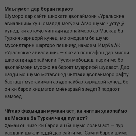
Маълумот дар бораи парвоз
Шуморо дар сайти ширкати ҳавопаймоии «Уральские
авиалинии» хуш омадед мегӯем. Агар шумо ҷустуҷӯ
кунед, ки аз куҷо чиптаҳои ҳавопайморо аз Маскав ба
Туркия харидорӣ кунед, мо омодаем ба шумо
мусоидтарин шартҳоро пешниҳод намоем. Имрӯз АК
«Уральские авиалинии» — яке аз пешсафон дар миёни
ширкатҳои ҳавопаймоии Русия мебошад, парки мо бо
ҳавопаймоҳои муосир ва бароҳат муаррифӣ шудааст. Дар
назди мо шумо метавонед чиптаҳои ҳавопайморо рафту
баргашт мустақиман аз ҳавопайбар харидорӣ кунед, бе
он ки барои хидматҳои миёнаравӣ зиёдатӣ пардохт
намоед.
Чӣ тавр фаҳмидан мумкин аст, ки чиптаи ҳавопаймо
аз Маскав ба Туркия чанд пул аст?
Ҳамаи он чизе ки барои ин ба шумо лозим аст — пур
кардани шакли оддӣ дар сайти мо. Самти барои шумо