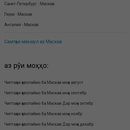
Санкт-Петербург - Маскав
Перм - Маскав
Анталия - Маскав
Самтҳои маъмул аз Маскав
аз рӯи моҳҳо:
Чиптаҳои ҳавопаймо ба Маскав моҳи август
Чиптаҳои ҳавопаймо ба Маскав моҳи сентябр
Чиптаҳои ҳавопаймо ба Маскав Дар моҳи октябр
Чиптаҳои ҳавопаймо ба Маскав моҳи ноябр
Чиптаҳои ҳавопаймо ба Маскав Дар моҳи декабр