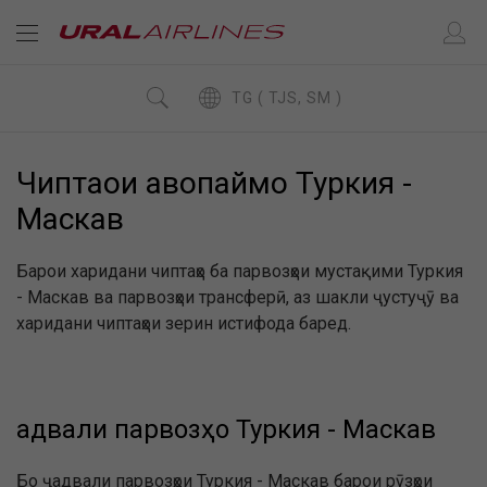
TG ( TJS, SM )
Чиптаҳои ҳавопаймо Туркия -
Маскав
Барои харидани чиптаҳо ба парвозҳои мустақими Туркия
- Маскав ва парвозҳои трансферӣ, аз шакли ҷустуҷӯ ва
харидани чиптаҳои зерин истифода баред.
Ҷадвали парвозҳо Туркия - Маскав
Бо ҷадвали парвозҳои Туркия - Маскав барои рӯзҳои