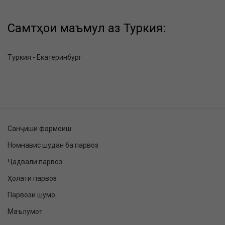
Самтҳои маъмул аз Туркия:
Туркия - Екатеринбург
Санҷиши фармоиш
Номнавис шудан ба парвоз
Ҷадвали парвоз
Ҳолати парвоз
Парвози шумо
Маълумот