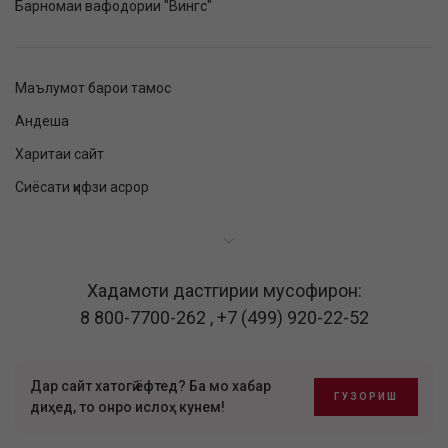
Барномаи вафодории "Вингс"
Маълумот барои тамос
Андеша
Харитаи сайт
Сиёсати ҳифзи асрор
Хадамоти дастгирии мусофирон:
8 800-7700-262
,
+7 (499) 920-22-52
Дар сайт хатогӣ ёфтед? Ба мо хабар
ГУЗОРИШ
диҳед, то онро ислоҳ кунем!