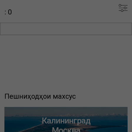
: 0
Пешниҳодҳои махсус
Калининград
Москва