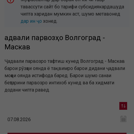
тавассути сайт бо тарифи субсидиякардашуда
чипта харидан мумкин аст, шумо метавонед
дар ин ҷо
хонед.
Ҷадвали парвозҳо Волгоград -
Маскав
Ҷадвали парвозро тафтиш кунед Волгоград - Маскав
барои рӯзҳои оянда ё тақвимро барои дидани ҷадвали
моҳҳои оянда истифода баред. Барои шумо санаи
беҳтарини парвозро интихоб кунед ва ба хидмати
додани чипта равед.