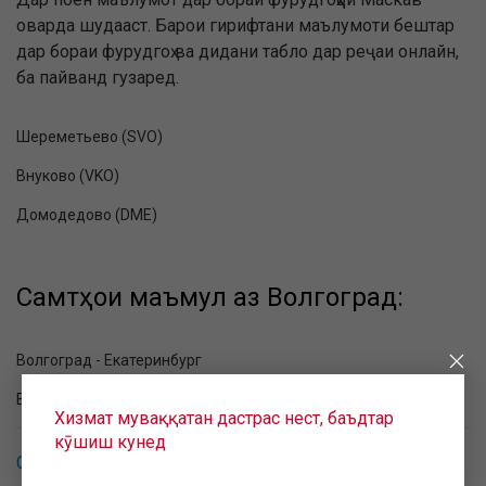
оварда шудааст. Барои гирифтани маълумоти бештар
дар бораи фурудгоҳ ва дидани табло дар реҷаи онлайн,
ба пайванд гузаред.
Шереметьево (SVO)
Внуково (VKO)
Домодедово (DME)
Самтҳои маъмул аз Волгоград:
Волгоград - Екатеринбург
Волгоград - Маскав
Хизмат муваққатан дастрас нест, баъдтар
кӯшиш кунед
Самтҳои маъмул дар Волгоград