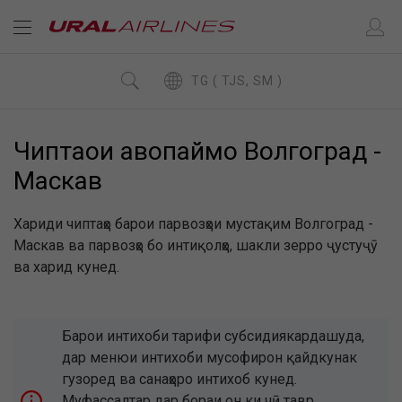
TG ( TJS, SM )
Чиптаҳои ҳавопаймо Волгоград -
Маскав
Хариди чиптаҳо барои парвозҳои мустақим Волгоград -
Маскав ва парвозҳо бо интиқолҳо, шакли зерро ҷустуҷӯ
ва харид кунед.
Барои интихоби тарифи субсидиякардашуда,
дар менюи интихоби мусофирон қайдкунак
гузоред ва санаҳоро интихоб кунед.
Муфассалтар дар бораи он ки чӣ тавр