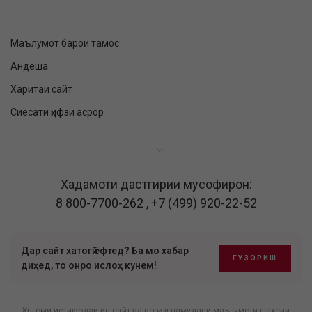
Маълумот барои тамос
Андеша
Харитаи сайт
Сиёсати ҳифзи асрор
Хадамоти дастгирии мусофирон:
8 800-7700-262
,
+7 (499) 920-22-52
Дар сайт хатогӣ ёфтед? Ба мо хабар
ГУЗОРИШ
диҳед, то онро ислоҳ кунем!
Ҳангоми истифодаи ин сайт ва ворид намудани маълумоти шахсии