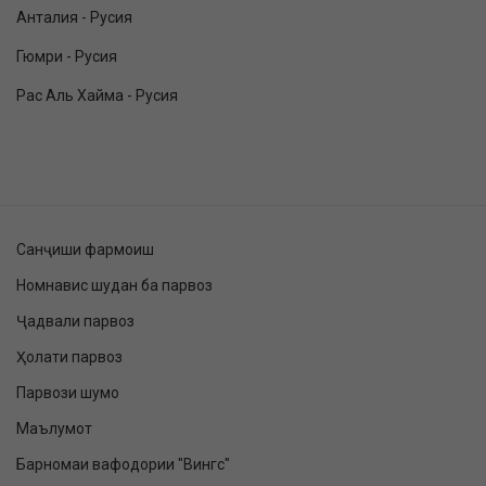
Анталия - Русия
Гюмри - Русия
Рас Аль Хайма - Русия
Санҷиши фармоиш
Номнавис шудан ба парвоз
Ҷадвали парвоз
Ҳолати парвоз
Парвози шумо
Маълумот
Барномаи вафодории "Вингс"