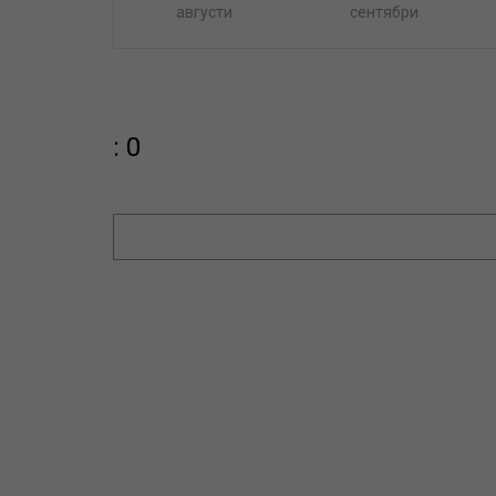
августи
сентябри
: 0