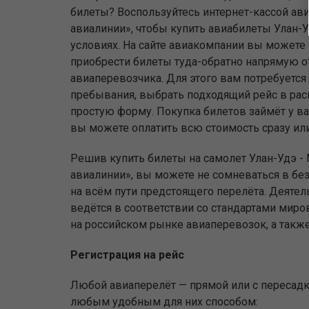
билеты? Воспользуйтесь интернет-кассой ав
авиалинии», чтобы купить авиабилеты Улан-
условиях. На сайте авиакомпании вы можете 
приобрести билеты туда-обратно напрямую о
авиаперевозчика. Для этого вам потребуется 
пребывания, выбрать подходящий рейс в рас
простую форму. Покупка билетов займёт у ва
вы можете оплатить всю стоимость сразу или 
Решив купить билеты на самолет Улан-Удэ -
авиалинии», вы можете не сомневаться в бе
на всём пути предстоящего перелёта. Деяте
ведётся в соответствии со стандартами ми
на российском рынке авиаперевозок, а такж
Регистрация на рейс
Любой авиаперелёт — прямой или с пересадко
любым удобным для них способом: