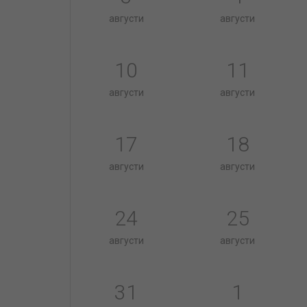
августи
августи
10
11
августи
августи
17
18
августи
августи
24
25
августи
августи
31
1