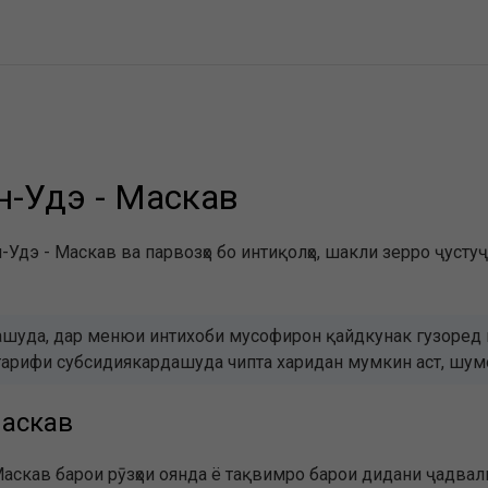
н-Удэ - Маскав
-Удэ - Маскав ва парвозҳо бо интиқолҳо, шакли зерро ҷустуҷ
шуда, дар менюи интихоби мусофирон қайдкунак гузоред в
бо тарифи субсидиякардашуда чипта харидан мумкин аст, ш
Маскав
аскав барои рӯзҳои оянда ё тақвимро барои дидани ҷадвали