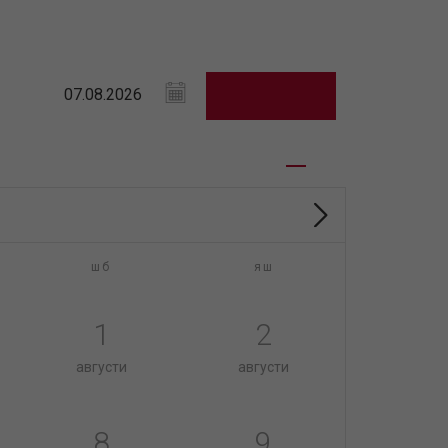
шб
яш
1
2
августи
августи
8
9