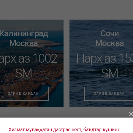
Калининград
Сочи
Москва
Москва
арх аз 1002
Нарх аз 15
SM
SM
ХАРИД КАРДАН
ХАРИД КАРДАН
Хизмат муваққатан дастрас нест, баъдтар кӯшиш
о ещё не нашли подходящие