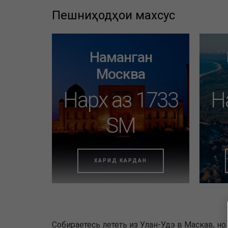
Пешниҳодҳои махсус
Наманган
Москва
Нарх аз 1733
Н
SM
ХАРИД КАРДАН
Собираетесь лететь из Улан-Удэ в Маскав, н