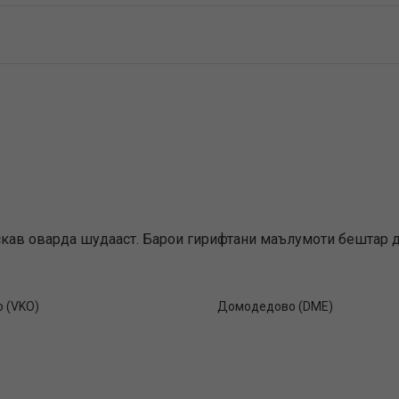
скав оварда шудааст. Барои гирифтани маълумоти бештар да
о (VKO)
Домодедово (DME)