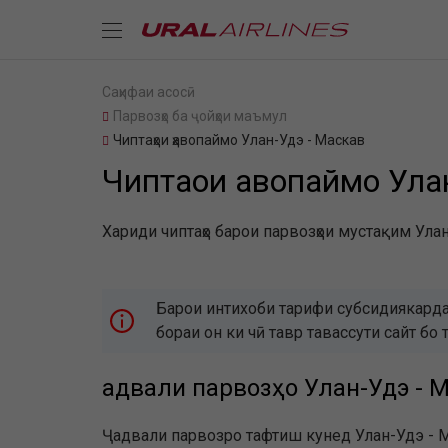
Саҳифаи асосӣ
Парвозҳо ба ҷойҳои маъмул
Чиптаҳои ҳавопаймо Улан-Удэ - Маскав
Чиптаҳои ҳавопаймо Ула
Хариди чиптаҳо барои парвозҳои мустақим Улан
Барои интихоби тарифи субсидиякарда
бораи он ки чӣ тавр тавассути сайт 
Ҷадвали парвозҳо Улан-Удэ - 
Ҷадвали парвозро тафтиш кунед Улан-Удэ - М