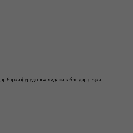
р бораи фурудгоҳ ва дидани табло дар реҷаи