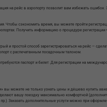
ация на рейс в аэропорту позволит вам избежать ошибок. Э
ия. Чтобы сэкономить время, вы можете пройти регистр
опортах. Получить информацию о процедуре регистрации 
ый и простой способ зарегистрироваться на рейс — сделат
опорт с распечатанным посадочным талоном.
отребуются паспорт и билет. Для регистрации на междуна
и» вы можете не только узнать цены и дёшево купить авиа
е сделают вашу поездку максимально комфортной (дополни
и пр.). Заказать дополнительные услуги можно при оформле