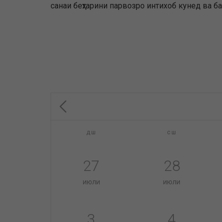
санаи беҳтарини парвозро интихоб кунед ва б
дш
сш
27
28
июли
июли
3
4