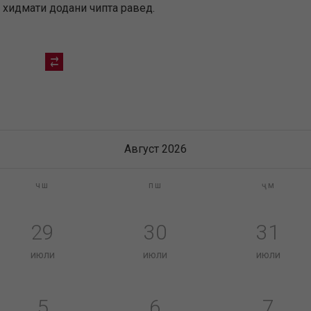
а хидмати додани чипта равед.
Август 2026
чш
пш
ҷм
29
30
31
июли
июли
июли
5
6
7