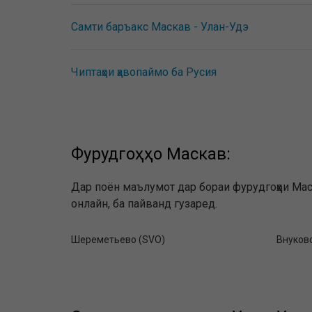
Самти баръакс Маскав - Улан-Удэ
Чиптаҳои ҳавопаймо ба Русия
Фурудгоҳҳо Маскав:
Дар поён маълумот дар бораи фурудгоҳҳои Ма
онлайн, ба пайванд гузаред.
Шереметьево (SVO)
Внуков