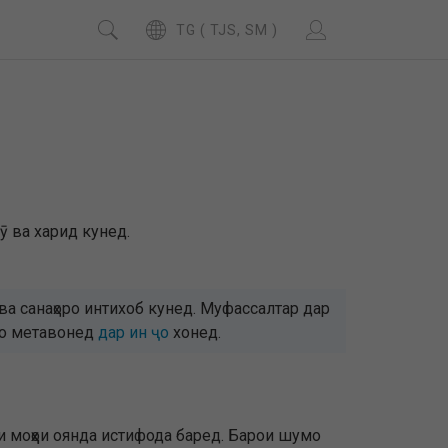
TG ( TJS, SM )
ӯ ва харид кунед.
а санаҳоро интихоб кунед. Муфассалтар дар
умо метавонед
дар ин ҷо
хонед.
 моҳҳои оянда истифода баред. Барои шумо