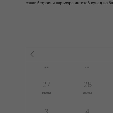
санаи беҳтарини парвозро интихоб кунед ва б
дш
сш
27
28
июли
июли
3
4