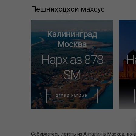
Пешниҳодҳои махсус
Калининград
Москва
Нарх аз 878
Н
SM
ХАРИД КАРДАН
Собираетесь лететь из Анталия в Маскав, но