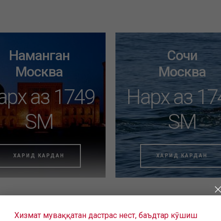
Наманган
Сочи
Москва
Москва
арх аз 1749
Нарх аз 17
SM
SM
ХАРИД КАРДАН
ХАРИД КАРДАН
Хизмат муваққатан дастрас нест, баъдтар кӯшиш
 ещё не нашли подходящие