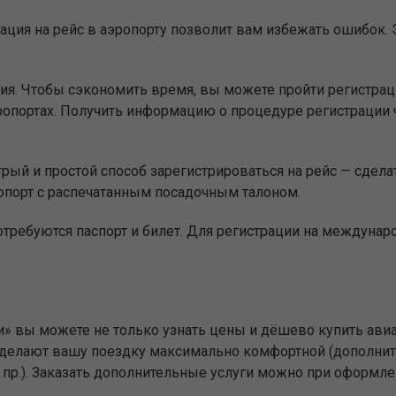
ация на рейс в аэропорту позволит вам избежать ошибок. Э
ия. Чтобы сэкономить время, вы можете пройти регистр
опортах. Получить информацию о процедуре регистрации 
ый и простой способ зарегистрироваться на рейс — сделат
опорт с распечатанным посадочным талоном.
отребуются паспорт и билет. Для регистрации на междуна
и» вы можете не только узнать цены и дёшево купить авиа
е сделают вашу поездку максимально комфортной (дополни
и пр.). Заказать дополнительные услуги можно при оформле