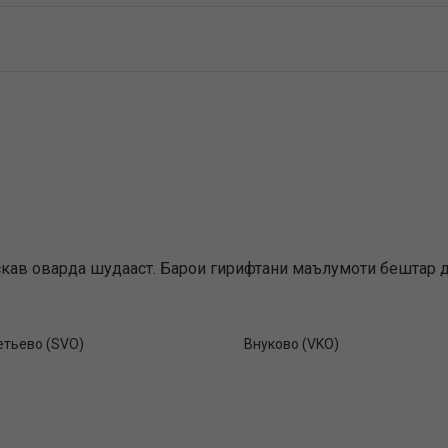
скав оварда шудааст. Барои гирифтани маълумоти бештар да
тьево (SVO)
Внуково (VKO)