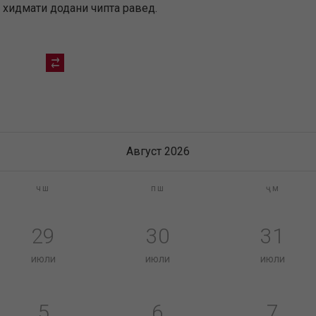
а хидмати додани чипта равед.
Август 2026
чш
пш
ҷм
29
30
31
июли
июли
июли
5
6
7