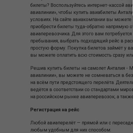
билеты? Воспользуйтесь интернет-кассой ав
авиалинии», чтобы купить авиабилеты Антал
условиях. На сайте авиакомпании вы можете 
приобрести билеты туда-обратно напрямую о
авиаперевозчика. Для этого вам потребуется 
пребывания, выбрать подходящий рейс в рас
простую форму. Покупка билетов займёт у ва
вы можете оплатить всю стоимость сразу или 
Решив купить билеты на самолет Анталия - 
авиалинии», вы можете не сомневаться в бе
на всём пути предстоящего перелёта. Деяте
ведётся в соответствии со стандартами ми
на российском рынке авиаперевозок, а такж
Регистрация на рейс
Любой авиаперелёт — прямой или с пересадко
любым удобным для них способом: