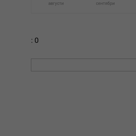
августи
сентябри
: 0