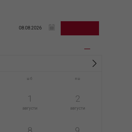
шб
яш
1
2
августи
августи
8
9