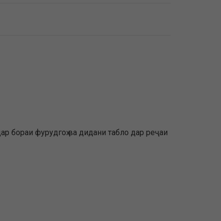
р бораи фурудгоҳ ва дидани табло дар реҷаи