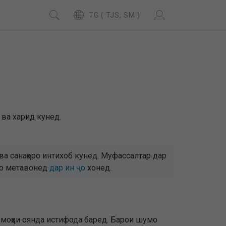
TG ( TJS, SM )
 ва харид кунед.
а санаҳоро интихоб кунед. Муфассалтар дар
умо метавонед
дар ин ҷо
хонед.
моҳҳои оянда истифода баред. Барои шумо