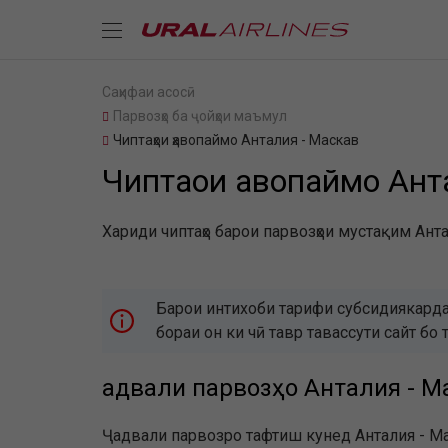
Саҳифаи асосӣ
Парвозҳо ба ҷойҳои маъмул
Чиптаҳои ҳавопаймо Анталия - Маскав
Чиптаҳои ҳавопаймо Ан
Хариди чиптаҳо барои парвозҳои мустақим Анта
Барои интихоби тарифи субсидиякарда
бораи он ки чӣ тавр тавассути сайт 
Ҷадвали парвозҳо Анталия - М
Ҷадвали парвозро тафтиш кунед Анталия - Ма