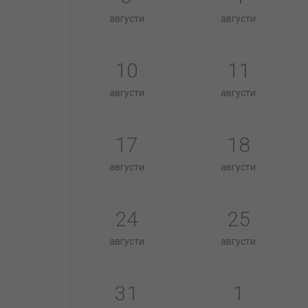
августи
августи
10
11
августи
августи
17
18
августи
августи
24
25
августи
августи
31
1