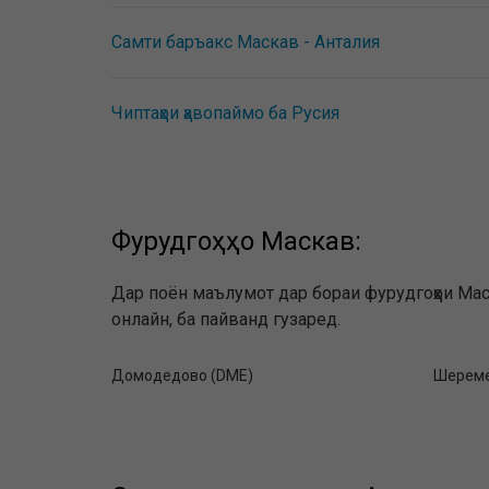
Самти баръакс Маскав - Анталия
Чиптаҳои ҳавопаймо ба Русия
Фурудгоҳҳо Маскав:
Дар поён маълумот дар бораи фурудгоҳҳои Ма
онлайн, ба пайванд гузаред.
Домодедово (DME)
Шереме