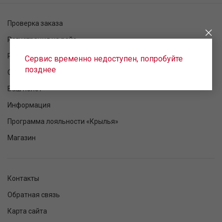
Проверка заказа
Регистрация на рейс
Расписание рейсов
Сервис временно недоступен, попробуйте
позднее
Статус рейса
Ваш полет
Информация
Программа лояльности «Крылья»
Магазин
Контакты
Обратная связь
Карта сайта