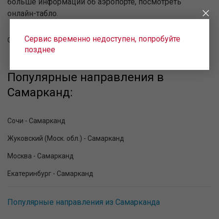
больше информации об аэропорте, посмотреть
онлайн-табло.
Сервис временно недоступен, попробуйте
Самарканд (SKD)
позднее
Популярные направления в
Самарканд:
Сочи - Самарканд
Жуковский (Моск. обл.) - Самарканд
Москва - Самарканд
Екатеринбург - Самарканд
Популярные направления из Самарканда