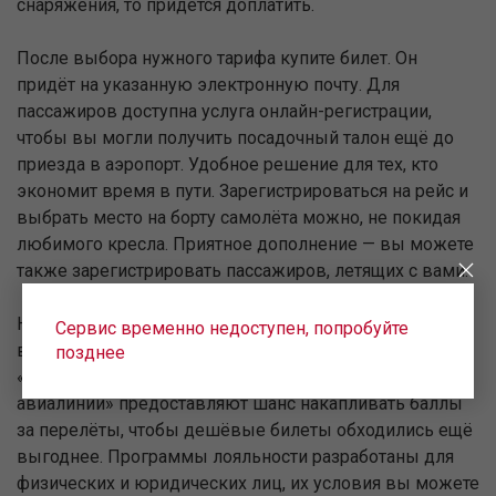
снаряжения, то придётся доплатить.
После выбора нужного тарифа купите билет. Он
придёт на указанную электронную почту. Для
пассажиров доступна услуга онлайн-регистрации,
чтобы вы могли получить посадочный талон ещё до
приезда в аэропорт. Удобное решение для тех, кто
экономит время в пути. Зарегистрироваться на рейс и
выбрать место на борту самолёта можно, не покидая
любимого кресла. Приятное дополнение — вы можете
также зарегистрировать пассажиров, летящих с вами.
На стоимость авиабилетов в Армению в августе
Сервис временно недоступен, попробуйте
влияет и ваше участие в бонусной программе
позднее
«Крылья». Постоянным клиентам «Уральские
авиалинии» предоставляют шанс накапливать баллы
за перелёты, чтобы дешёвые билеты обходились ещё
выгоднее. Программы лояльности разработаны для
физических и юридических лиц, их условия вы можете