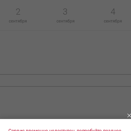
2
3
4
сентября
сентября
сентября
Сервис временно недоступен, попробуйте позднее