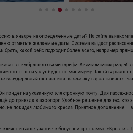
оссию в январе на определённые даты? На сайте авиакомп
еню отметьте желаемые даты. Система выдаст расписание 
выбрать, какой рейс подходит более всего, например прямо
ависит от выбранного вами тарифа. Авиакомпания разработ
оимостью, но и услуг будет по минимуму. Такой вариант ст
ете безудержный шопинг или перевозку горнолыжного снар
Он придёт на указанную электронную почту. Для пассажиро
щё до приезда в аэропорт. Удобное решение для тех, кто э
жно, не покидая любимого кресла. Приятное дополнение —
е влияет и ваше участие в бонусной программе «Крылья».