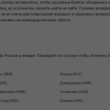
ь баллы за перелёты, чтобы дешёвые билеты обходились
иц, их условия вы можете найти на сайте. Помимо возвра
а её плечи урегулирование визовых и страховых вопросов
влекаясь на командировочные заботы.
х России в январе. Перейдите по ссылке чтобы получить 
г (REN)
Платов (ROV)
GDX)
Домодедово (DME)
Мансийск (HMA)
Толмачево (OVB)
нград (KGD)
Елизово (PKC)