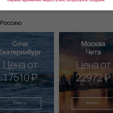
 Россию
Сочи
Москва
Екатеринбург
Чита
Цена от
Цена от
17510 ₽
22972 ₽
КУПИТЬ
КУПИТЬ