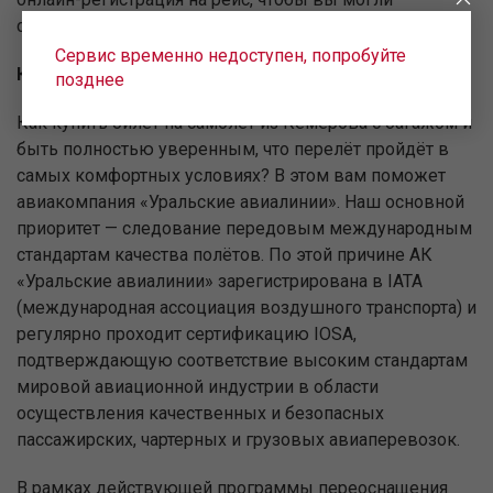
сократить время пребывания в аэропорту.
Сервис временно недоступен, попробуйте
Комфортные и безопасные авиаперелёты
позднее
Как купить билет на самолёт из Кемерова с багажом и
быть полностью уверенным, что перелёт пройдёт в
самых комфортных условиях? В этом вам поможет
авиакомпания «Уральские авиалинии». Наш основной
приоритет — следование передовым международным
стандартам качества полётов. По этой причине АК
«Уральские авиалинии» зарегистрирована в IATA
(международная ассоциация воздушного транспорта) и
регулярно проходит сертификацию IOSA,
подтверждающую соответствие высоким стандартам
мировой авиационной индустрии в области
осуществления качественных и безопасных
пассажирских, чартерных и грузовых авиаперевозок.
В рамках действующей программы переоснащения