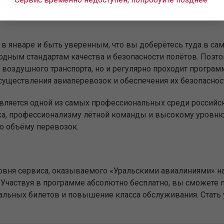
иф — именно от этого во многом зависит стоимость авиаб
ну в январе и быть уверенным, что вы доберётесь туда в
дным стандартам качества и безопасности полётов. Поэт
воздушного транспорта, но и регулярно проходит программ
существления авиаперевозок и обеспечения их безопаснос
является одной из самых профессиональных среди российс
ка, профессионализму лётной команды и высокому уровню 
о объёму перевозок.
вня сервиса, оказываемого «Уральскими авиалиниями» на
Участвуя в программе абсолютно бесплатно, вы сможете п
иальных билетов и повышение класса обслуживания. Стат