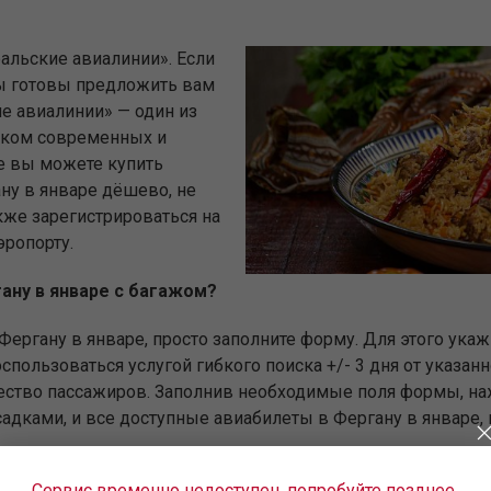
альские авиалинии». Если
мы готовы предложить вам
е авиалинии» — один из
рком современных и
е вы можете купить
ну в январе дёшево, не
кже зарегистрироваться на
эропорту.
гану в январе с багажом?
Фергану в январе, просто заполните форму. Для этого ука
пользоваться услугой гибкого поиска +/- 3 дня от указан
чество пассажиров. Заполнив необходимые поля формы, на
садками, и все доступные авиабилеты в Фергану в январе, 
Сервис временно недоступен, попробуйте позднее