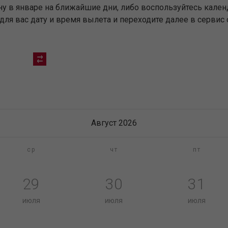
ну в январе на ближайшие дни, либо воспользуйтесь кален
я вас дату и время вылета и переходите далее в сервис 
Август 2026
ср
чт
пт
29
30
31
июля
июля
июля