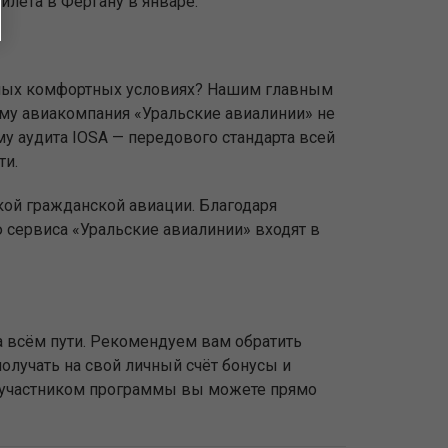
илета в Фергану в январе.
 самых комфортных условиях? Нашим главным
ому авиакомпания «Уральские авиалинии» не
у аудита IOSA — передового стандарта всей
ти.
кой гражданской авиации. Благодаря
сервиса «Уральские авиалинии» входят в
 всём пути. Рекомендуем вам обратить
олучать на свой личный счёт бонусы и
ь участником программы вы можете прямо