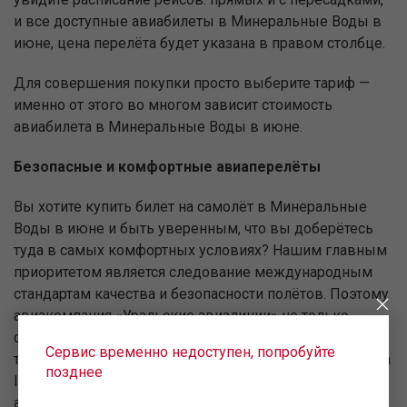
и все доступные авиабилеты в Минеральные Воды в
июне, цена перелёта будет указана в правом столбце.
Для совершения покупки просто выберите тариф —
именно от этого во многом зависит стоимость
авиабилета в Минеральные Воды в июне.
Безопасные и комфортные авиаперелёты
Вы хотите купить билет на самолёт в Минеральные
Воды в июне и быть уверенным, что вы доберётесь
туда в самых комфортных условиях? Нашим главным
приоритетом является следование международным
стандартам качества и безопасности полётов. Поэтому
авиакомпания «Уральские авиалинии» не только
состоит в международной ассоциации воздушного
Сервис временно недоступен, попробуйте
транспорта, но и регулярно проходит программу аудита
позднее
IOSA — передового стандарта всей мировой
авиационной индустрии в области осуществления