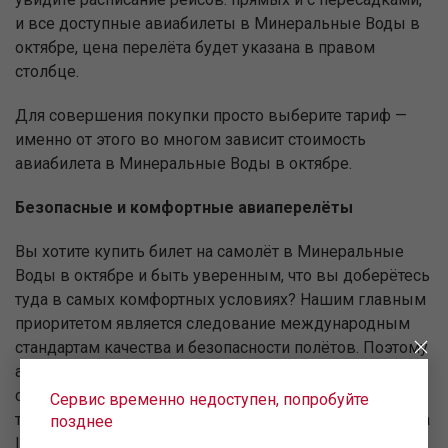
и все доступные авиабилеты в Минеральные Воды в
октябре, цена перелёта будет указана в правом
столбце.
Для совершения покупки просто выберите тариф —
именно от этого во многом зависит стоимость
авиабилета в Минеральные Воды в октябре.
Безопасные и комфортные авиаперелёты
Вы хотите купить билет на самолёт в Минеральные
Воды в октябре и быть уверенным, что вы доберётесь
туда в самых комфортных условиях? Нашим главным
приоритетом является следование международным
стандартам качества и безопасности полётов. Поэтому
авиакомпания «Уральские авиалинии» не только
состоит в международной ассоциации воздушного
Сервис временно недоступен, попробуйте
транспорта, но и регулярно проходит программу аудита
позднее
IOSA — передового стандарта всей мировой