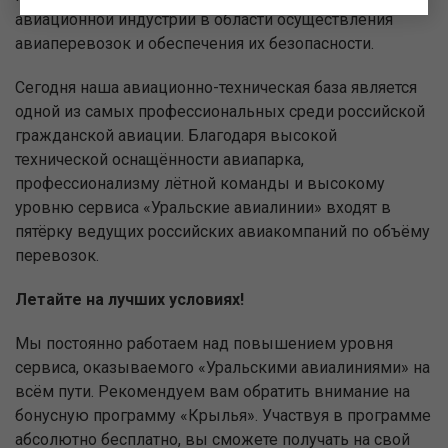
авиационной индустрии в области осуществления
авиаперевозок и обеспечения их безопасности.
Сегодня наша авиационно-техническая база является
одной из самых профессиональных среди российской
гражданской авиации. Благодаря высокой
технической оснащённости авиапарка,
профессионализму лётной команды и высокому
уровню сервиса «Уральские авиалинии» входят в
пятёрку ведущих российских авиакомпаний по объёму
перевозок.
Летайте на лучших условиях!
Мы постоянно работаем над повышением уровня
сервиса, оказываемого «Уральскими авиалиниями» на
всём пути. Рекомендуем вам обратить внимание на
бонусную программу «Крылья». Участвуя в программе
абсолютно бесплатно, вы сможете получать на свой