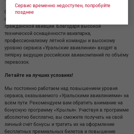
Сервис временно недоступен, попробуйте
Сегодня наша авиационно-техническая база является
позднее
одной из самых профессиональных среди российской
гражданской авиации. Благодаря высокой
технической оснащённости авиапарка,
профессионализму лётной команды и высокому
уровню сервиса «Уральские авиалинии» входят в
пятёрку ведущих российских авиакомпаний по объёму
перевозок.
Летайте на лучших условиях!
Мы постоянно работаем над повышением уровня
сервиса, оказываемого «Уральскими авиалиниями» на
всём пути. Рекомендуем вам обратить внимание на
бонусную программу «Крылья». Участвуя в программе
абсолютно бесплатно, вы сможете получать на свой
личный счёт бонусы и тратить их на оформление
бесплатных премиальных билетов и повышение