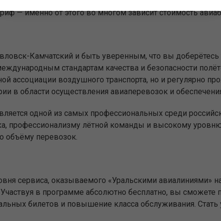
риф — именно от этого во многом зависит стоимость авиа
павловск-Камчатский и быть уверенным, что вы доберётес
еждународным стандартам качества и безопасности полёт
ой ассоциации воздушного транспорта, но и регулярно пр
ии в области осуществления авиаперевозок и обеспечения
является одной из самых профессиональных среди российс
ка, профессионализму лётной команды и высокому уровню 
о объёму перевозок.
вня сервиса, оказываемого «Уральскими авиалиниями» на
Участвуя в программе абсолютно бесплатно, вы сможете п
иальных билетов и повышение класса обслуживания. Стат