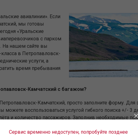
альские авиалинии». Если
атский, мы готовы
егодня «Уральские
виаперевозчиков с парком
 На нашем сайте вы
-класса в Петропавловск-
еднические услуги, а
кратить время пребывания
тропавловск-Камчатский с багажом?
 Петропавловск-Камчатский, просто заполните форму. Для 
ы можете воспользоваться услугой гибкого поиска +/- 3 д
олёта и количество пассажиров. Заполнив необходимые по
х и с пересадками, и все доступные авиабилеты в Петроп
Сервис временно недоступен, попробуйте позднее