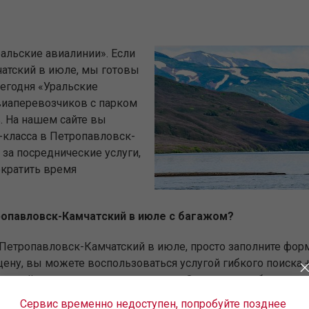
альские авиалинии». Если
атский в июле, мы готовы
егодня «Уральские
виаперевозчиков с парком
 На нашем сайте вы
-класса в Петропавловск-
за посреднические услуги,
ократить время
тропавловск-Камчатский в июле с багажом?
 Петропавловск-Камчатский в июле, просто заполните форм
ену, вы можете воспользоваться услугой гибкого поиска +
ату полёта и количество пассажиров. Заполнив необходимы
ейсов: прямых и с пересадками, и все доступные авиабил
Сервис временно недоступен, попробуйте позднее