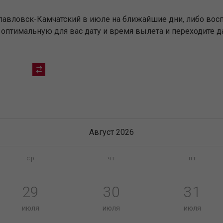
павловск-Камчатский в июле на ближайшие дни, либо вос
оптимальную для вас дату и время вылета и переходите д
Август 2026
ср
чт
пт
29
30
31
июля
июля
июля