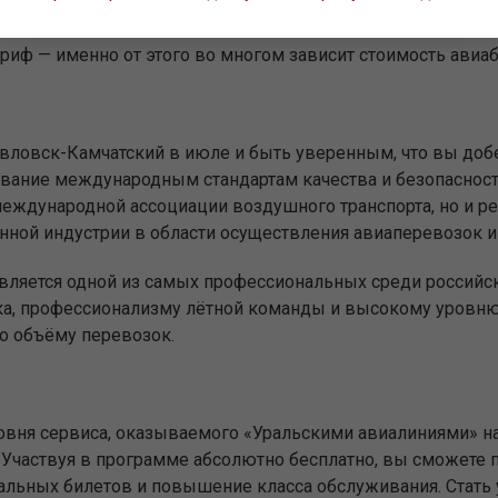
риф — именно от этого во многом зависит стоимость авиа
павловск-Камчатский в июле и быть уверенным, что вы до
вание международным стандартам качества и безопасност
международной ассоциации воздушного транспорта, но и р
нной индустрии в области осуществления авиаперевозок и 
является одной из самых профессиональных среди российс
ка, профессионализму лётной команды и высокому уровню 
о объёму перевозок.
вня сервиса, оказываемого «Уральскими авиалиниями» на
Участвуя в программе абсолютно бесплатно, вы сможете п
иальных билетов и повышение класса обслуживания. Стат