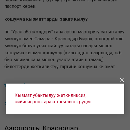
паспорт керек.
кошумча кызматтарды заказ кылуу
по "Урал аба жолдору" гана арзан маршруту сатып алуу
мүмкүн эмес Самара - Краснодар Бирок, ошондой эле
мүмкүн болушунча жайлуу катары сапары менен
кошумча кызмат көрсөтүүлөр (келгенден шаарында, ж.б.
бир мейманкана менен учакта атайын тамак,).
билеттерди жеткиликтүү тартиби кошумча кызмат.
тескери багыты Краснодар - Самара
Кызмат убактылуу жеткиликсиз,
кийинчерээк аракет кылып көрүңүз
Рейсы Россия
Аэропорты Краснодар: