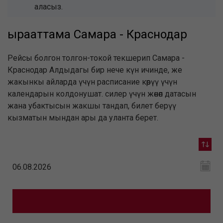
аласыз.
ырааттама Самара - Краснодар
Рейсы болгон толгон-токой текшерип Самара -
Краснодар Алдыдагы бир нече күн ичинде, же
жакынкы айларда үчүн расписание көрүү үчүн
календарын колдонушат. силер үчүн жөнөп датасын
жана убактысын жакшы тандап, билет берүү
кызматын мындан ары да уланта берет.