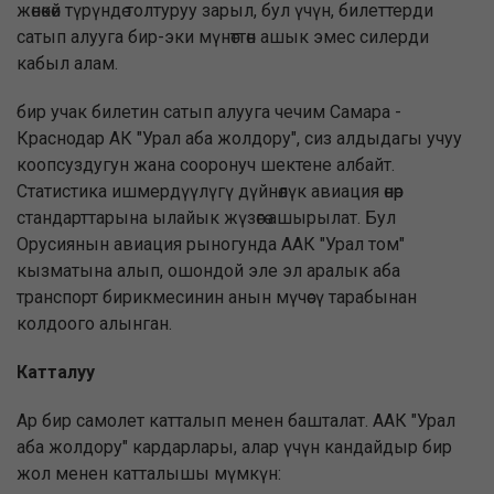
жөнөкөй түрүндө толтуруу зарыл, бул үчүн, билеттерди
сатып алууга бир-эки мүнөттөн ашык эмес силерди
кабыл алам.
бир учак билетин сатып алууга чечим Самара -
Краснодар АК "Урал аба жолдору", сиз алдыдагы учуу
коопсуздугун жана сооронуч шектене албайт.
Статистика ишмердүүлүгү дүйнөлүк авиация өнөр
стандарттарына ылайык жүзөгө ашырылат. Бул
Орусиянын авиация рыногунда ААК "Урал том"
кызматына алып, ошондой эле эл аралык аба
транспорт бирикмесинин анын мүчөсү тарабынан
колдоого алынган.
Катталуу
Ар бир самолет катталып менен башталат. ААК "Урал
аба жолдору" кардарлары, алар үчүн кандайдыр бир
жол менен катталышы мүмкүн: