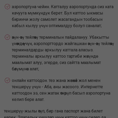
аэропортуна чейин. Катталуу аэропортунда сиз ката
качууга мүмкүндүк берет. Бул каттоо ыкмасы
биринчи жолу самолет жасагандын тообасын
кабыл кылуу үчүн оптималдуу болуп саналат;
өзүн-өзү тейлөөчү терминалын пайдалануу. Убакытты
үнөмдөө үчүн, аэропорттордо жайгашкан өзүн-өзү тейлөөчү
терминалдарды аркылуу каттала аласыз.
терминалы аркылуу каттоо тартиби жөнүндө
маалымат алуу, эгерде, сиз сайтта маалымат
бөлүмүнөн алат;
онлайн каттоодон. тез жана жөнөкөй жол менен
текшерүү үчүн - Аба, аны жасоого. Интернетте
каттоодон ээ, сен жатак өткөрүп басып аэропортуна
келип бере алат.
текшерүү-жылы өтүп, бир гана паспорт жана билет
керек. Эларалык учуулар үчүн каттоо үчүн силер да