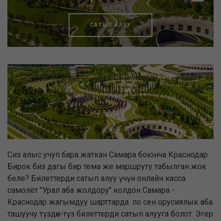
САТЫП АЛУУ
Сиз алыс учуп бара жаткан Самара боюнча Краснодар
Бирок биз дагы бир тема же маршруту табылган жок
беле? Билеттерди сатып алуу үчүн онлайн касса
самолёт "Урал аба жолдору" колдон Самара -
Краснодар жагымдуу шарттарда. по сен орусиялык аба
ташуучу түздөн-түз билеттерди сатып алууга болот. Эгер