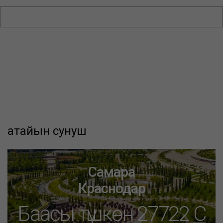
атайын сунуш
Самара
Краснодар
Баасы түшкөн 27722
C