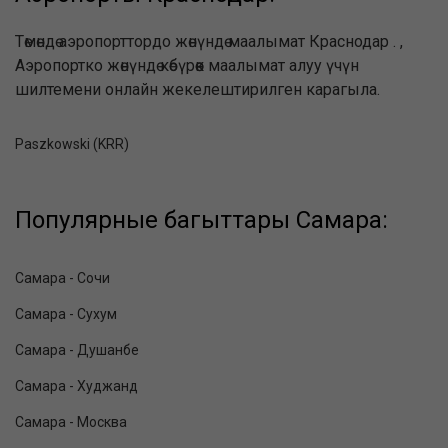
Төмөндө аэропорттордо жөнүндө маалымат Краснодар . ,
Аэропортко жөнүндө көбүрөөк маалымат алуу үчүн
шилтемени онлайн жекелештирилген карагыла.
Paszkowski (KRR)
Популярные багыттары Самара:
Самара - Сочи
Самара - Сухум
Самара - Душанбе
Самара - Худжанд
Самара - Москва