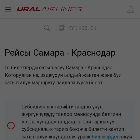
KY ( KGS,
C
)
Рейсы Самара - Краснодар
то билеттерди сатып алуу Самара - Краснодар
Которулган из, издөө түрүн ылдый жактан жана бул
сатып алуу маршруту пайдаланууга болот.
Субсидиялык тарифти тандоо үчүн,
жүргүнчүлөрдү тандоо менюсунда белгини
коюп, күндөрдү тандаңыз. Сайт аркылуу
субсидиялык тариф боюнча билетти кантип
сатып алуу жөнүндө толугураак
бул жерден
окуй