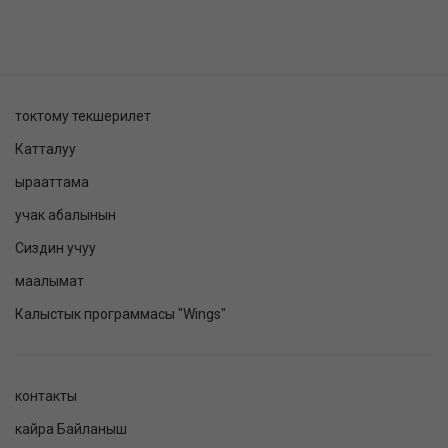
токтому текшерилет
Катталуу
ырааттама
учак абалынын
Сиздин учуу
маалымат
Калыстык программасы "Wings"
контакты
кайра Байланыш