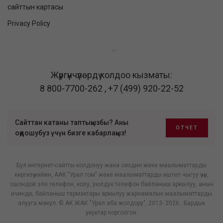
сайттын картасы
Privacy Policy
Жүргүнчүлөрдү колдоо кызматы:
8 800-7700-262
,
+7 (499) 920-22-52
Сайттан катаны таптыңызбы? Аны
ОТЧЕТ
оңдошубуз үчүн бизге кабарлаңыз!
Бул интернет-сайтты колдонуу жана сиздин жеке маалыматтарды
киргизүү кийин, ААК "Урал том" жеке маалыматтарды иштеп чыгуу үчүн,
ошондой эле телефон, колу, уюлдук телефон байланыш аркылуу, анын
ичинде, байланыш тармактары аркылуу жарнамалык маалыматтарды
алууга макул. © АК ЖАК "Урал аба жолдору", 2013- 2026 . Бардык
укуктар корголгон.