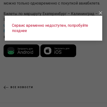
можно только одновременно с покупкой авиабилета.
Билеты по маршруту Екатеринбург – Калининград –
Екатеринбург уже в продаже на нашем сайте
uralairlines.ru
, по звонку в call-центр авиакомпании:
8-
Сервис временно недоступен, попробуйте
позднее
800-7700-262
, в любой авиакассе вашего города или
в мобильном приложении Uralairlines.
ВСЕ НОВОСТИ