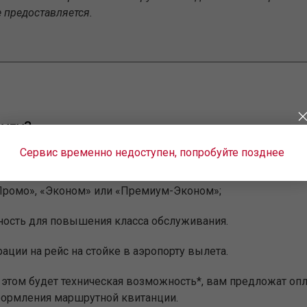
е предоставляется.
угу?
Сервис временно недоступен, попробуйте позднее
тупна в случае, если:
Промо», «Эконом» или «Премиум-Эконом»;
ность для повышения класса обслуживания.
ации на рейс на стойке в аэропорту вылета.
и этом будет техническая возможность*, вам предложат опл
формления маршрутной квитанции.