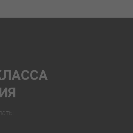
КЛАССА
ИЯ
латы