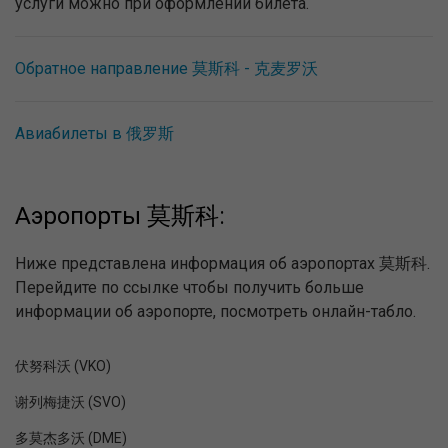
услуги можно при оформлении билета.
Обратное направление 莫斯科 - 克麦罗沃
Авиабилеты в 俄罗斯
Аэропорты 莫斯科:
Ниже представлена информация об аэропортах 莫斯科.
Перейдите по ссылке чтобы получить больше
информации об аэропорте, посмотреть онлайн-табло.
伏努科沃 (VKO)
谢列梅捷沃 (SVO)
多莫杰多沃 (DME)