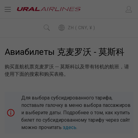
ZH ( CNY, ¥ )
Авиабилеты 克麦罗沃 - 莫斯科
购买直航机票克麦罗沃 -- 莫斯科以及带有转机的航班，请
使用下面的搜索和购买表格。
Для выбора субсидированного тарифа,
поставьте галочку в меню выбора пассажиров
и выберите даты. Подробнее о том, как купить
билет по субсидированному тарифу через сайт
можно прочитать
здесь
.