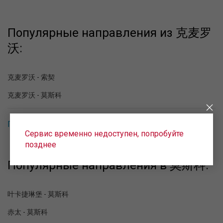
Популярные направления из 克麦罗
沃:
克麦罗沃 - 索契
克麦罗沃 - 莫斯科
Популярные направления в 克麦罗沃
Сервис временно недоступен, попробуйте
позднее
Популярные направления в 莫斯科:
叶卡捷琳堡 - 莫斯科
赤太 - 莫斯科