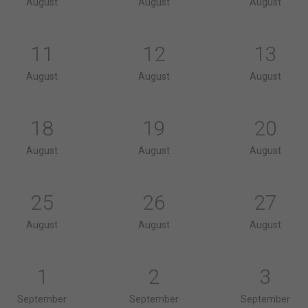
August
August
August
11
12
13
August
August
August
18
19
20
August
August
August
25
26
27
August
August
August
1
2
3
September
September
September