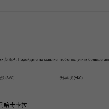
ах 莫斯科. Перейдите по ссылке чтобы получить больше инф
 (SVO)
伏努科沃 (VKO)
из 马哈奇卡拉: