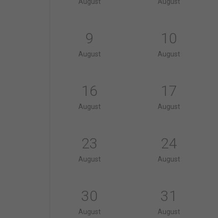
August
August
9
10
August
August
16
17
August
August
23
24
August
August
30
31
August
August