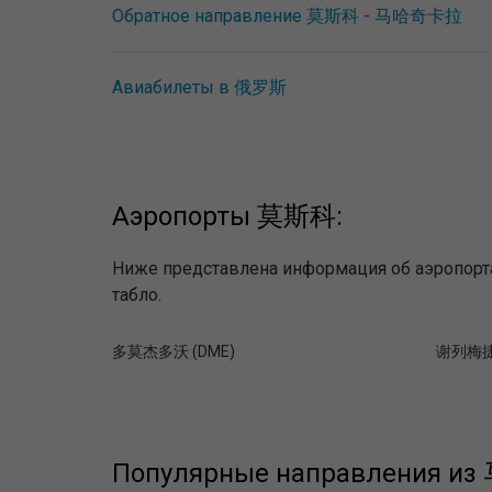
Обратное направление 莫斯科 - 马哈奇卡拉
Авиабилеты в 俄罗斯
Аэропорты 莫斯科:
Ниже представлена информация об аэропорт
табло.
多莫杰多沃 (DME)
谢列梅捷沃
Популярные направления 