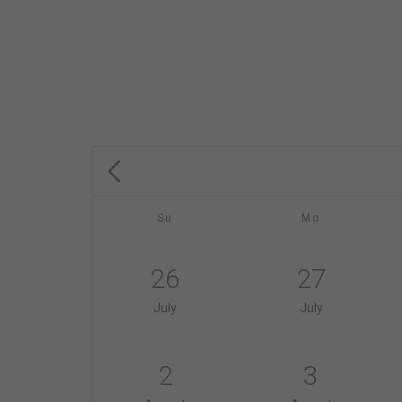
Su
Mo
26
27
July
July
2
3