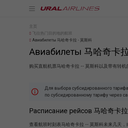
主页
飞往热门目的地的航班
Авиабилеты 马哈奇卡拉 - 莫斯科
Авиабилеты 马哈奇卡拉
购买直航机票马哈奇卡拉 -- 莫斯科以及带有转
Для выбора субсидированного тарифа,
по субсидированному тарифу через с
Расписание рейсов 马哈奇卡
查看航班时刻表马哈奇卡拉 -- 莫斯科未来几