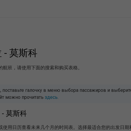
 - 莫斯科
机的航班，请使用下面的搜索和购买表格。
 поставьте галочку в меню выбора пассажиров и выберите 
айт можно прочитать
здесь
.
拉 - 莫斯科
天，或使用日历查看未来几个月的时间表。选择最适合您的出发日