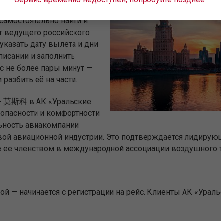
哈奇卡拉 - 莫斯科 на выгодных
самостоятельно найти и
т ведущего российского
указать дату вылета и дни
писании и заполнить
с не более пары минут —
разбить её на части.
- 莫斯科 в АК «Уральские
зопасности и комфортности
льность авиакомпании
ровой авиационной индустрии. Это подтверждается лидиру
е её членством в международной ассоциации воздушного т
й — начинается с регистрации на рейс. Клиенты АК «Урал