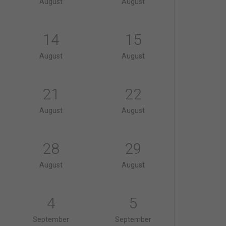
August
August
14
15
August
August
21
22
August
August
28
29
August
August
4
5
September
September