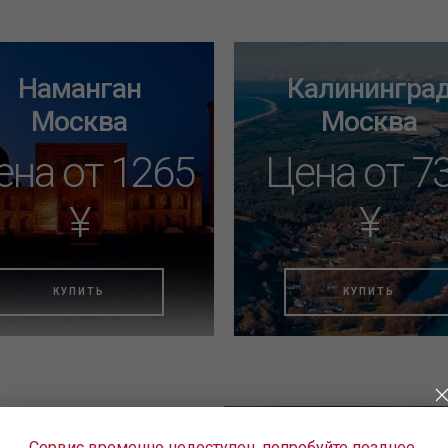
Наманган
Калинингра
Москва
Москва
ена от 1265
Цена от 7
¥
¥
КУПИТЬ
КУПИТЬ
ещё не нашли подходящие
иакомпании «Уральские
Сервис временно недоступен, попробуйте позднее