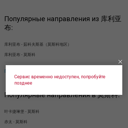
Популярные направления из 库利亚
布:
库利亚布 - 茹科夫斯基（莫斯科地区）
库利亚布 - 莫斯科
Популярные направления в 库利亚布
Сервис временно недоступен, попробуйте
позднее
Популярные направления в 莫斯科:
叶卡捷琳堡 - 莫斯科
赤太 - 莫斯科