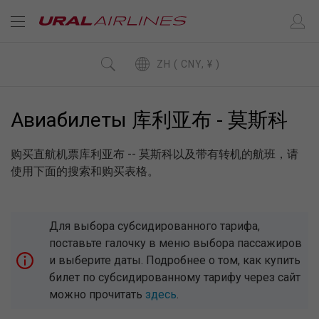
ZH ( CNY, ¥ )
Авиабилеты 库利亚布 - 莫斯科
购买直航机票库利亚布 -- 莫斯科以及带有转机的航班，请
使用下面的搜索和购买表格。
Для выбора субсидированного тарифа,
поставьте галочку в меню выбора пассажиров
и выберите даты. Подробнее о том, как купить
билет по субсидированному тарифу через сайт
можно прочитать
здесь
.