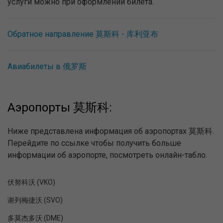
услуги можно при оформлении билета.
Обратное направление 莫斯科 - 库利亚布
Авиабилеты в 俄罗斯
Аэропорты 莫斯科:
Ниже представлена информация об аэропортах 莫斯科.
Перейдите по ссылке чтобы получить больше
информации об аэропорте, посмотреть онлайн-табло.
伏努科沃 (VKO)
谢列梅捷沃 (SVO)
多莫杰多沃 (DME)