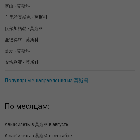
喀山 - 莫斯科
车里雅宾斯克 - 莫斯科
伏尔加格勒 - 莫斯科
圣彼得堡 - 莫斯科
烫发 - 莫斯科
安塔利亚 - 莫斯科
Популярные направления из 莫斯科
По месяцам:
Авиабилеты в 莫斯科 в августе
Авиабилеты в 莫斯科 в сентябре