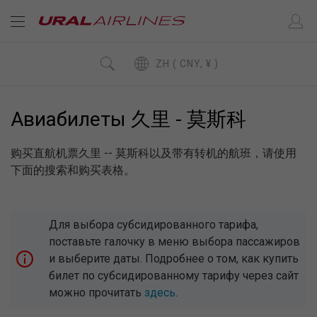
ZH ( CNY, ¥ )
Авиабилеты 久里 - 莫斯科
购买直航机票久里 -- 莫斯科以及带有转机的航班，请使用
下面的搜索和购买表格。
Для выбора субсидированного тарифа,
поставьте галочку в меню выбора пассажиров
и выберите даты. Подробнее о том, как купить
билет по субсидированному тарифу через сайт
можно прочитать
здесь
.