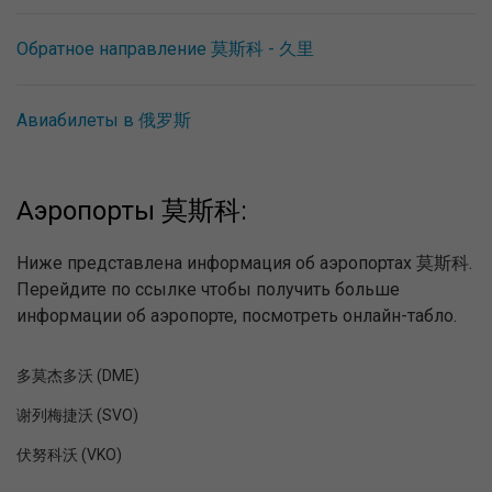
Обратное направление 莫斯科 - 久里
Авиабилеты в 俄罗斯
Аэропорты 莫斯科:
Ниже представлена информация об аэропортах 莫斯科.
Перейдите по ссылке чтобы получить больше
информации об аэропорте, посмотреть онлайн-табло.
多莫杰多沃 (DME)
谢列梅捷沃 (SVO)
伏努科沃 (VKO)