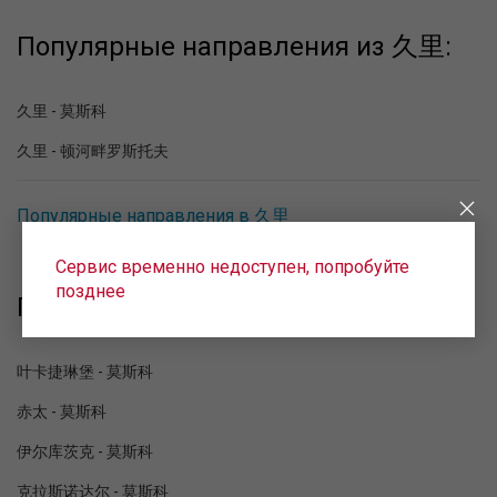
Популярные направления из 久里:
久里 - 莫斯科
久里 - 顿河畔罗斯托夫
Популярные направления в 久里
Сервис временно недоступен, попробуйте
позднее
Популярные направления в 莫斯科:
叶卡捷琳堡 - 莫斯科
赤太 - 莫斯科
伊尔库茨克 - 莫斯科
克拉斯诺达尔 - 莫斯科