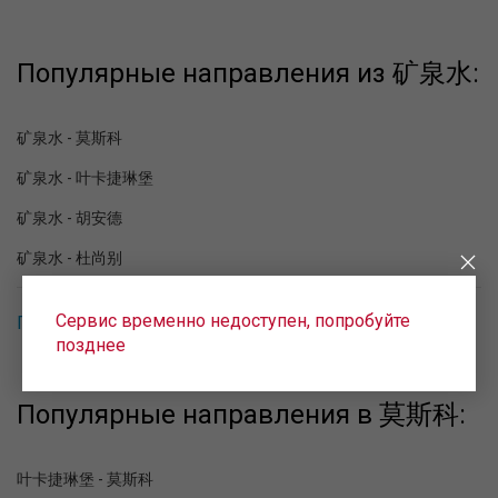
Популярные направления из 矿泉水:
矿泉水 - 莫斯科
矿泉水 - 叶卡捷琳堡
矿泉水 - 胡安德
矿泉水 - 杜尚别
Сервис временно недоступен, попробуйте
Популярные направления в 矿泉水
позднее
Популярные направления в 莫斯科:
叶卡捷琳堡 - 莫斯科