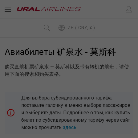
ZH ( CNY, ¥ )
Авиабилеты 矿泉水 - 莫斯科
购买直航机票矿泉水 -- 莫斯科以及带有转机的航班，请使
用下面的搜索和购买表格。
Для выбора субсидированного тарифа,
поставьте галочку в меню выбора пассажиров
и выберите даты. Подробнее о том, как купить
билет по субсидированному тарифу через сайт
можно прочитать
здесь
.