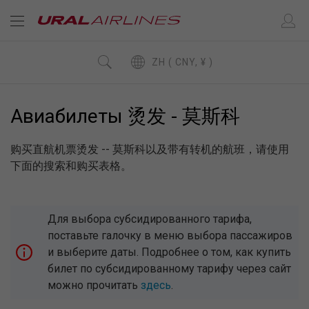
ZH ( CNY, ¥ )
Авиабилеты 烫发 - 莫斯科
购买直航机票烫发 -- 莫斯科以及带有转机的航班，请使用
下面的搜索和购买表格。
Для выбора субсидированного тарифа,
поставьте галочку в меню выбора пассажиров
и выберите даты. Подробнее о том, как купить
билет по субсидированному тарифу через сайт
можно прочитать
здесь
.