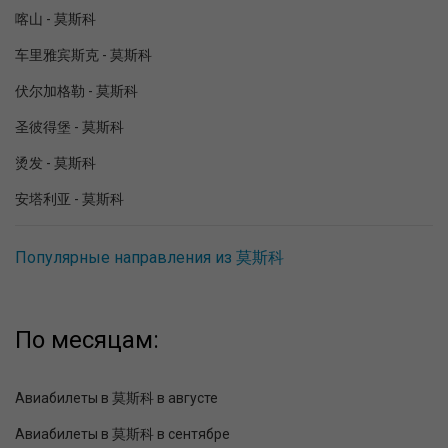
喀山 - 莫斯科
车里雅宾斯克 - 莫斯科
伏尔加格勒 - 莫斯科
圣彼得堡 - 莫斯科
烫发 - 莫斯科
安塔利亚 - 莫斯科
Популярные направления из 莫斯科
По месяцам:
Авиабилеты в 莫斯科 в августе
Авиабилеты в 莫斯科 в сентябре