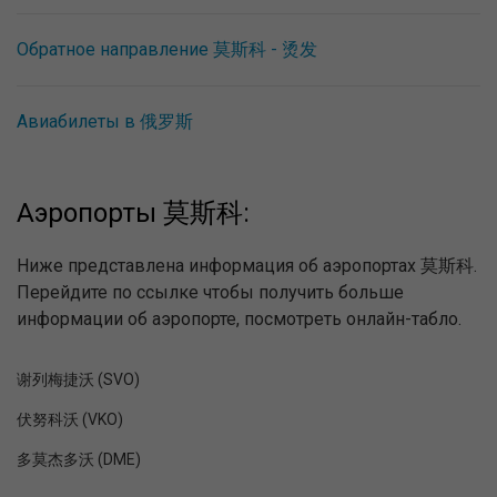
Обратное направление 莫斯科 - 烫发
Авиабилеты в 俄罗斯
Аэропорты 莫斯科:
Ниже представлена информация об аэропортах 莫斯科.
Перейдите по ссылке чтобы получить больше
информации об аэропорте, посмотреть онлайн-табло.
谢列梅捷沃 (SVO)
伏努科沃 (VKO)
多莫杰多沃 (DME)