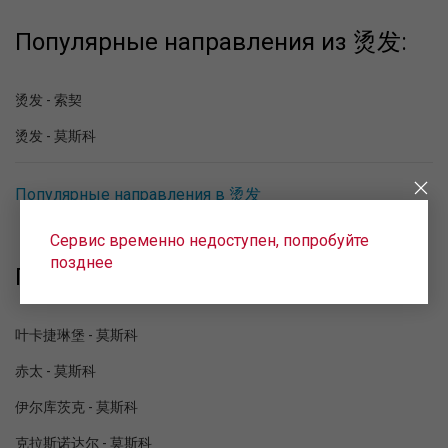
Популярные направления из 烫发:
烫发 - 索契
烫发 - 莫斯科
Популярные направления в 烫发
Сервис временно недоступен, попробуйте
позднее
Популярные направления в 莫斯科:
叶卡捷琳堡 - 莫斯科
赤太 - 莫斯科
伊尔库茨克 - 莫斯科
克拉斯诺达尔 - 莫斯科