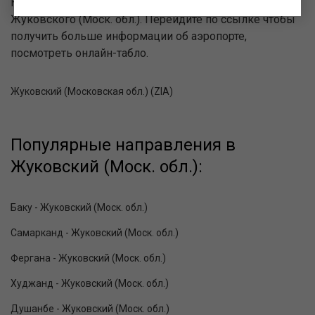
Ниже представлена информация об аэропортах
Жуковского (Моск. обл.). Перейдите по ссылке чтобы
получить больше информации об аэропорте,
посмотреть онлайн-табло.
Жуковский (Московская обл.) (ZIA)
Популярные направления в
Жуковский (Моск. обл.):
Баку - Жуковский (Моск. обл.)
Самарканд - Жуковский (Моск. обл.)
Фергана - Жуковский (Моск. обл.)
Худжанд - Жуковский (Моск. обл.)
Душанбе - Жуковский (Моск. обл.)