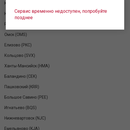
Кневичи (VVO)
Сервис временно недоступен, попробуйте
Кемерово (KEJ)
позднее
Ржевка (RVH)
Омск (OMS)
Елизово (PKC)
Кольцово (SVX)
Ханты-Мансийск (HMA)
Баландино (CEK)
Пашковский (KRR)
Большое Савино (PEE)
Игнатьево (BQS)
Нижневартовск (NJC)
Емельяново (KJA)