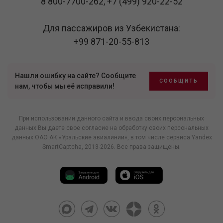
8 800-7700-262
,
+7 (499) 920-22-52
Для пассажиров из Узбекистана:
+99 871-20-55-813
Нашли ошибку на сайте? Сообщите
СООБЩИТЬ
нам, чтобы мы её исправили!
При использовании данного сайта и ввода своих персональных
данных Вы даете свое согласие на обработку своих персональных
данных ОАО АК «Уральские авиалинии», в том числе
сервиса Yandex
SmartCaptcha
, 2013-2026. Все права защищены.