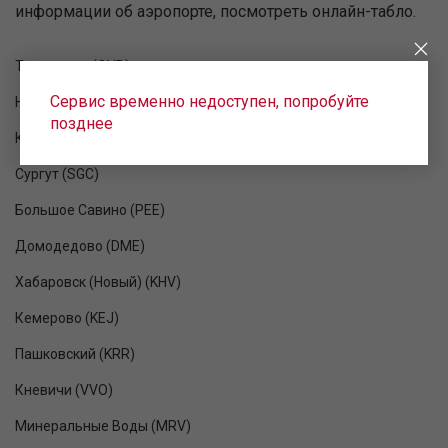
информации об аэропорте, посмотреть онлайн-табло.
Толмачево (OVB)
Сервис временно недоступен, попробуйте
Нижневартовск (NJC)
позднее
Казань (KZN)
Сургут (SGC)
Большое Савино (PEE)
Домодедово (DME)
Хабаровск (Новый) (KHV)
Кемерово (KEJ)
Пашковский (KRR)
Кневичи (VVO)
Минеральные Воды (MRV)