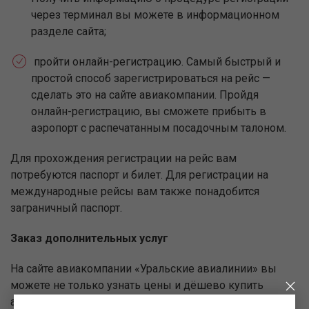
через терминал вы можете в информационном
разделе сайта;
пройти онлайн-регистрацию. Самый быстрый и
простой способ зарегистрироваться на рейс —
сделать это на сайте авиакомпании. Пройдя
онлайн-регистрацию, вы сможете прибыть в
аэропорт с распечатанным посадочным талоном.
Для прохождения регистрации на рейс вам
потребуются паспорт и билет. Для регистрации на
международные рейсы вам также понадобится
заграничный паспорт.
Заказ дополнительных услуг
На сайте авиакомпании «Уральские авиалинии» вы
можете не только узнать цены и дёшево купить
авиабилеты Минеральные Воды - Худжанд в эконом-