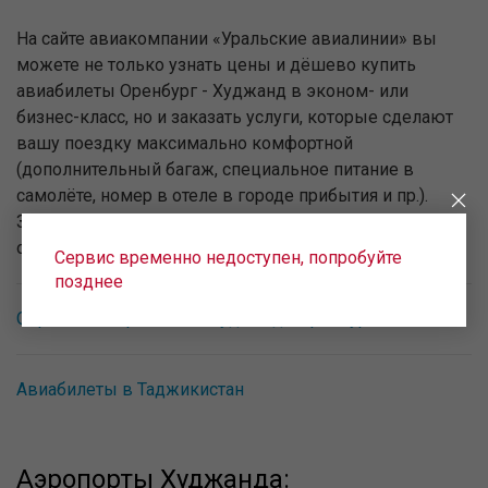
На сайте авиакомпании «Уральские авиалинии» вы
можете не только узнать цены и дёшево купить
авиабилеты Оренбург - Худжанд в эконом- или
бизнес-класс, но и заказать услуги, которые сделают
вашу поездку максимально комфортной
(дополнительный багаж, специальное питание в
самолёте, номер в отеле в городе прибытия и пр.).
Заказать дополнительные услуги можно при
оформлении билета.
Сервис временно недоступен, попробуйте
позднее
Обратное направление Худжанд - Оренбург
Авиабилеты в Таджикистан
Аэропорты Худжанда: