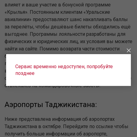
влияет и ваше участие в бонусной программе
«Крылья». Постоянным клиентам «Уральские
авиалинии» предоставляют шанс накапливать баллы
за перелёты, чтобы дешёвые билеты обходились ещё
выгоднее. Программы лояльности разработаны для
физических и юридических лиц, их условия вы можете
найти на сайте. Помимо возврата части стоимости
баллами, юридическим лицам авиакомпания
предлагает переложить на её плечи урегулирование
Сервис временно недоступен, попробуйте
визовых и страховых вопросов. Трансфер, отель,
позднее
страховка — наслаждайтесь пребыванием в городе, не
отвлекаясь на командировочные заботы.
Аэропорты Таджикистана:
Ниже представлена информация об аэропортах
Таджикистана в октябре. Перейдите по ссылке чтобы
получить больше информации об аэропорте,