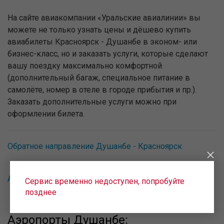
На сайте авиакомпании «Уральские авиалинии» вы
можете не только узнать цены и дёшево купить
авиабилеты Красноярск - Душанбе в эконом- или
бизнес-класс, но и заказать услуги, которые сделают
вашу поездку максимально комфортной
(дополнительный багаж, специальное питание в
самолёте, номер в отеле в городе прибытия и пр.).
Заказать дополнительные услуги можно при
оформлении билета.
Обратное направление Душанбе - Красноярск
Авиабилеты в Таджикистан
Сервис временно недоступен, попробуйте
позднее
Аэропорты Душанбе: