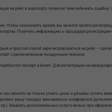
ация на рейс в аэропорту позволит вам избежать ошибок. Э
ия. Чтобы сэкономить время, вы можете пройти регистр
опортах. Получить информацию о процедуре регистрации 
ый и простой способ зарегистрироваться на рейс — сделат
опорт с распечатанным посадочным талоном.
отребуются паспорт и билет. Для регистрации на междуна
и» вы можете не только узнать цены и дёшево купить ави
е сделают вашу поездку максимально комфортной (дополни
и пр.). Заказать дополнительные услуги можно при оформле