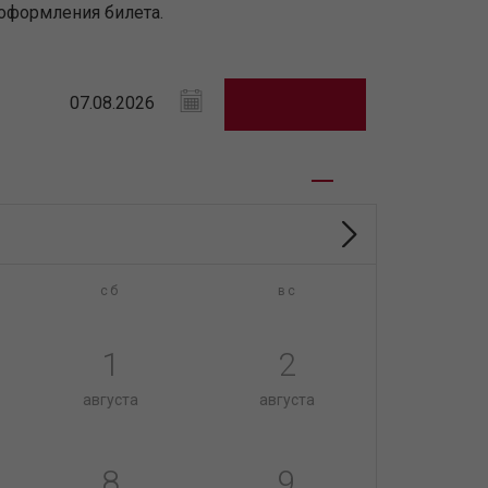
оформления билета.
сб
вс
1
2
августа
августа
8
9