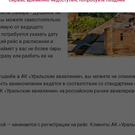
ет-кассой авиакомпании
илеты Самара - Душанбе на
вы можете самостоятельно
прямую от ведущего
потребуется указать дату
ий рейс в расписании и
аймёт у вас не более пары
разу или разбить её на
ушанбе в АК «Уральские авиалинии», вы можете не сомнев
сть авиакомпании ведётся в соответствии со стандартами
«Уральские авиалинии» на российском рынке авиаперево
й — начинается с регистрации на рейс. Клиенты АК «Урал