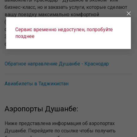
бизнес-класс, но и заказать услуги, которые сделают
вашу поездку максимально комфортной
(дополнительный багаж, специальное питание в
самолёте, номер в отеле в городе прибытия и пр.).
Сервис временно недоступен, попробуйте
позднее
Заказать дополнительные услуги можно при
оформлении билета.
Обратное направление Душанбе - Краснодар
Авиабилеты в Таджикистан
Аэропорты Душанбе:
Ниже представлена информация об аэропортах
Душанбе. Перейдите по ссылке чтобы получить