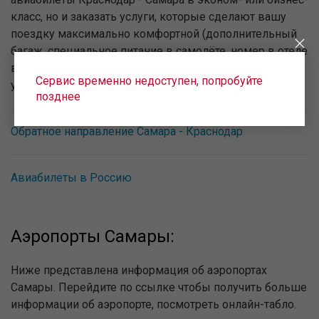
класс, но и заказать услуги, которые сделают вашу
поездку максимально комфортной (дополнительный
багаж, специальное питание в самолёте, номер в отеле
в городе прибытия и пр.). Заказать дополнительные
Сервис временно недоступен, попробуйте
услуги можно при оформлении билета.
позднее
Обратное направление Самара - Краснодар
Авиабилеты в Россию
Аэропорты Самары:
Ниже представлена информация об аэропортах
Самары. Перейдите по ссылке чтобы получить больше
информации об аэропорте, посмотреть онлайн-табло.