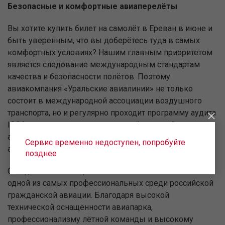
Безопасные и комфортные авиаперелёты
Вы хотите купить билет на самолёт в Ереван в июне и
быть уверенным, что вы доберётесь туда в самых
комфортных условиях? Нашим главным приоритетом
является следование международным стандартам
качества и безопасности полётов. Поэтому
авиакомпания «Уральские авиалинии» не только
состоит в международной ассоциации воздушного
транспорта, но и регулярно проходит программу аудита
IOSA — передового стандарта всей мировой
авиационной индустрии в области осуществления
Сервис временно недоступен, попробуйте
авиаперевозок и обеспечения их безопасности.
позднее
Сегодня наша авиационно-техническая база является
одной из самых профессиональных среди российской
гражданской авиации. Благодаря высокой
технической оснащённости авиапарка,
профессионализму лётной команды и высокому