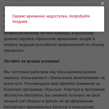
Сегодня наша авиационно-техническая база является
одной из самых профессиональных среди российской
Сервис временно недоступен, попробуйте
гражданской авиации. Благодаря высокой
позднее
технической оснащённости авиапарка,
профессионализму лётной команды и высокому
уровню сервиса «Уральские авиалинии» входят в
пятёрку ведущих российских авиакомпаний по объёму
перевозок.
Летайте на лучших условиях!
Мы постоянно работаем над повышением уровня
сервиса, оказываемого «Уральскими авиалиниями» на
всём пути. Рекомендуем вам обратить внимание на
бонусную программу «Крылья». Участвуя в программе
абсолютно бесплатно, вы сможете получать на свой
личный счёт бонусы и тратить их на оформление
бесплатных премиальных билетов и повышение