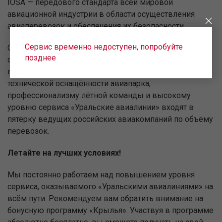
IOSA — передового стандарта всей мировой
авиационной индустрии в области осуществления
авиаперевозок и обеспечения их безопасности.
Сервис временно недоступен, попробуйте
Сегодня наша авиационно-техническая база является
позднее
одной из самых профессиональных среди российской
гражданской авиации. Благодаря высокой
технической оснащённости авиапарка,
профессионализму лётной команды и высокому
уровню сервиса «Уральские авиалинии» входят в
пятёрку ведущих российских авиакомпаний по объёму
перевозок.
Летайте на лучших условиях!
Мы постоянно работаем над повышением уровня
сервиса, оказываемого «Уральскими авиалиниями» на
всём пути. Рекомендуем вам обратить внимание на
бонусную программу «Крылья». Участвуя в программе