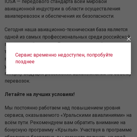
IOSA — передового стандарта всей мировой
авиационной индустрии в области осуществления
авиаперевозок и обеспечения их безопасности.
Сегодня наша авиационно-техническая база является
одной из самых профессиональных среди российской
гражданской авиации. Благодаря высокой
технической оснащённости авиапарка,
Сервис временно недоступен, попробуйте
профессионализму лётной команды и высокому
позднее
уровню сервиса «Уральские авиалинии» входят в
пятёрку ведущих российских авиакомпаний по объёму
перевозок.
Летайте на лучших условиях!
Мы постоянно работаем над повышением уровня
сервиса, оказываемого «Уральскими авиалиниями» на
всём пути. Рекомендуем вам обратить внимание на
бонусную программу «Крылья». Участвуя в программе