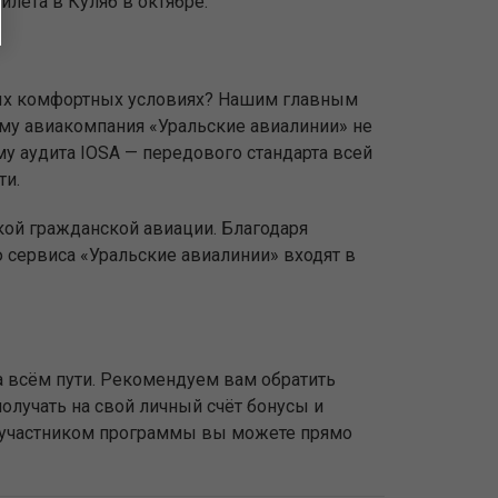
лета в Куляб в октябре.
амых комфортных условиях? Нашим главным
ому авиакомпания «Уральские авиалинии» не
у аудита IOSA — передового стандарта всей
ти.
кой гражданской авиации. Благодаря
сервиса «Уральские авиалинии» входят в
 всём пути. Рекомендуем вам обратить
олучать на свой личный счёт бонусы и
ь участником программы вы можете прямо