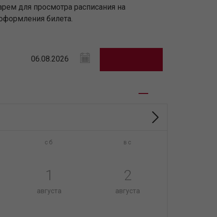
арем для просмотра расписания на
оформления билета.
сб
вс
1
2
августа
августа