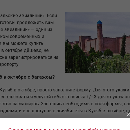
альские авиалинии». Если
 готовы предложить вам
е авиалинии» — один из
рком современных и
е вы можете купить
 в октябре дёшево, не
кже зарегистрироваться на
эропорту.
яб в октябре с багажом?
Куляб в октябре, просто заполните форму. Для этого укажи
пользоваться услугой гибкого поиска +/- 3 дня от указан
чество пассажиров. Заполнив необходимые поля формы, на
садками, и все доступные авиабилеты в Куляб в октябре, ц
Сервис временно недоступен, попробуйте позднее