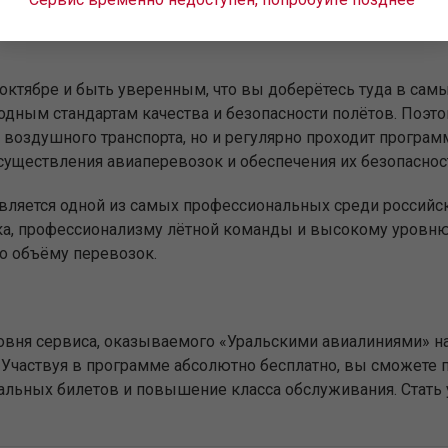
иф — именно от этого во многом зависит стоимость авиаби
 в октябре и быть уверенным, что вы доберётесь туда в с
дным стандартам качества и безопасности полётов. Поэт
воздушного транспорта, но и регулярно проходит программ
существления авиаперевозок и обеспечения их безопаснос
является одной из самых профессиональных среди российс
ка, профессионализму лётной команды и высокому уровню 
о объёму перевозок.
вня сервиса, оказываемого «Уральскими авиалиниями» на
Участвуя в программе абсолютно бесплатно, вы сможете п
иальных билетов и повышение класса обслуживания. Стат